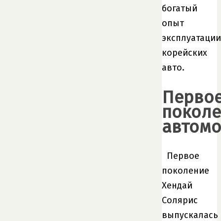
богатый
опыт
эксплуатации
корейских
авто.
Перво
покол
автом
Первое
поколение
Хендай
Солярис
выпускалась