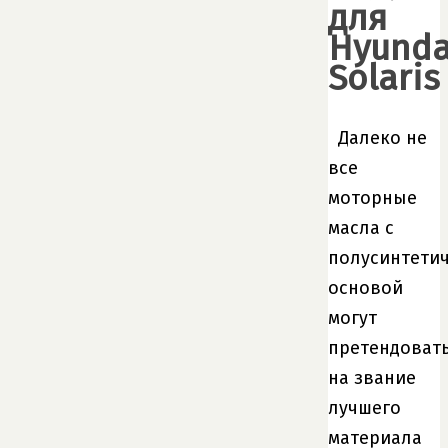
для
Hyunda
Solaris
Далеко не
все
моторные
масла с
полусинтети
основой
могут
претендоват
на звание
лучшего
материала