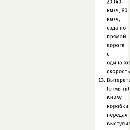
20 (40
км/ч, 80
км/ч,
езда по
прямой
дороге
с
одинако
скорост
Вытерет
(отмыть)
внизу
коробки
передач
выступи