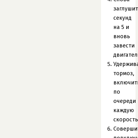
заглушит
секунд
на 5 и
вновь
завести
двигател
Удержив
тормоз,
включит
по
очереди
каждую
скорость
Соверши
подключ