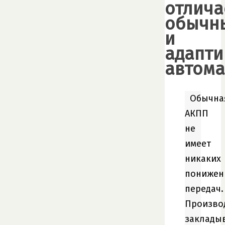
отлича
обычн
и
адапт
автом
Обычна
АКПП
не
имеет
никаких
понижен
передач.
Произво
заклады