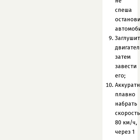
не
спеша
останов
автомоб
Заглушит
двигател
затем
завести
его;
Аккуратн
плавно
набрать
скорость
80 км/ч,
через 1