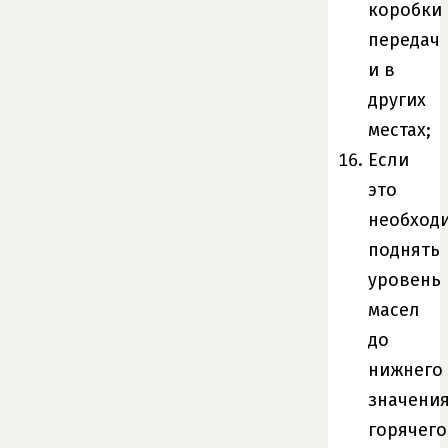
коробки
передач
и в
других
местах;
Если
это
необход
поднять
уровень
масел
до
нижнего
значени
горячего