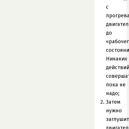
с
прогрев
двигател
до
«рабоче
состояни
Никаких
действи
соверша
пока не
надо;
Затем
нужно
заглушит
двигател