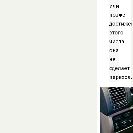
или
позже
достиже
этого
числа
она
не
сделает
переход.