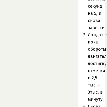
секунд
на 5, и
снова
завести;
Дождать
пока
обороты
двигател
достигну
отметки
в 2,5
тыс. –
3тыс. в
минуту;
Снова