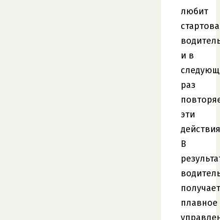
любит
стартова
водител
и в
следующ
раз
повторя
эти
действия
В
результа
водител
получае
плавное
управле