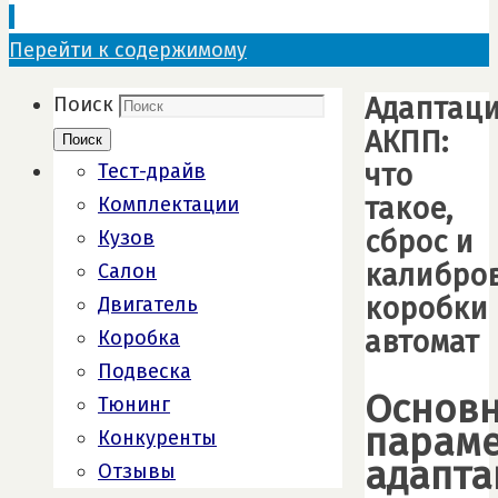
Перейти к содержимому
Адаптац
Поиск
АКПП:
Поиск
что
Тест-драйв
такое,
Комплектации
сброс и
Кузов
калибро
Салон
коробки
Двигатель
автомат
Коробка
Подвеска
Основ
Тюнинг
парам
Конкуренты
адапта
Отзывы