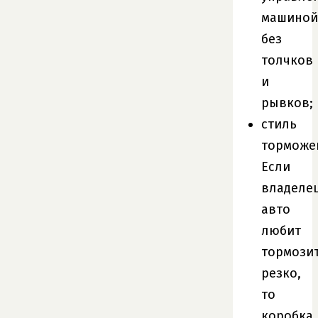
машиной
без
толчков
и
рывков;
стиль
торможе
Если
владеле
авто
любит
тормози
резко,
то
коробка