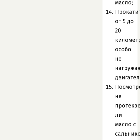
масло;
Прокати
от 5 до
20
километ
особо
не
нагружа
двигател
Посмотре
не
протека
ли
масло с
сальник