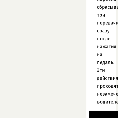
сбрасыв
три
передач
сразу
после
нажатия
на
педаль.
Эти
действи
проходя
незамеч
водителе