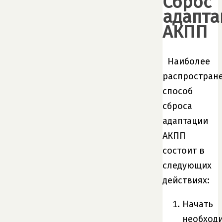
Сброс
адапта
АКПП
Наиболее
распростран
способ
сброса
адаптации
АКПП
состоит в
следующих
действиях:
Начать
необход