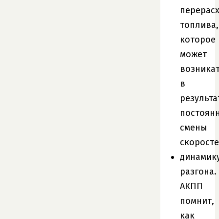
перерас
топлива,
которое
может
возника
в
результа
постоян
смены
скоросте
динамик
разгона.
АКПП
помнит,
как