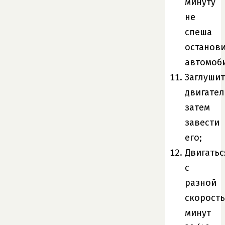
минуту
не
спеша
останов
автомоб
Заглушит
двигател
затем
завести
его;
Двигатьс
с
разной
скорост
минут