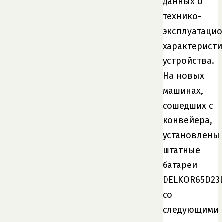
данных о
технико-
эксплуатаци
характеристи
устройства.
На новых
машинах,
сошедших с
конвейера,
установлены
штатные
батареи
DELKOR65D23L
со
следующими