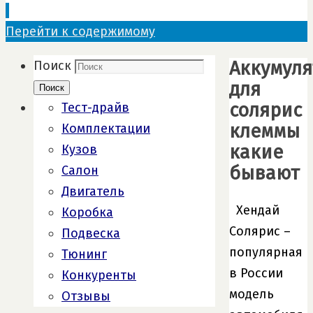
Перейти к содержимому
Аккумуля
Поиск
для
Поиск
солярис
Тест-драйв
клеммы
Комплектации
какие
Кузов
бывают
Салон
Двигатель
Хендай
Коробка
Солярис –
Подвеска
популярная
Тюнинг
в России
Конкуренты
модель
Отзывы