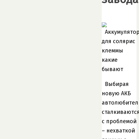
Выбирая
новую АКБ
автолюбител
сталкиваютс
с проблемой
– нехваткой