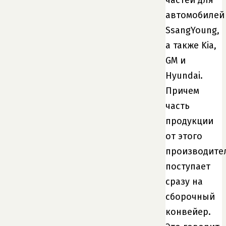
частей для
автомобилей
SsangYoung,
а также Kia,
GM и
Hyundai.
Причем
часть
продукции
от этого
производите
поступает
сразу на
сборочный
конвейер.