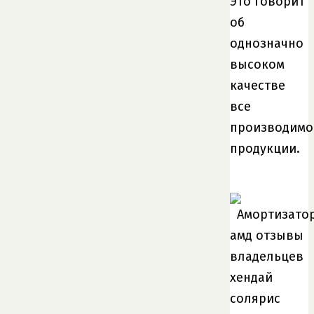
Это говорит
об
однозначно
высоком
качестве
все
производимо
продукции.