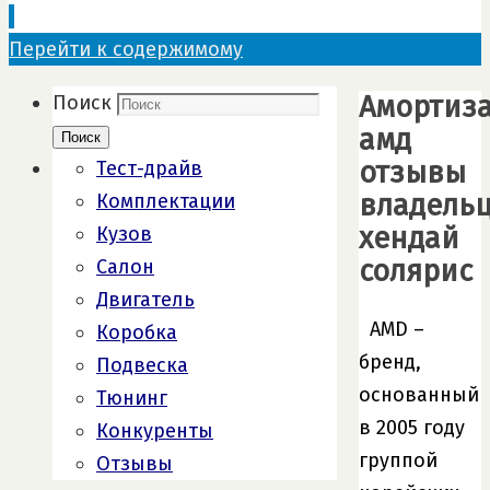
Перейти к содержимому
Амортиз
Поиск
амд
Поиск
отзывы
Тест-драйв
владель
Комплектации
хендай
Кузов
солярис
Салон
Двигатель
AMD –
Коробка
бренд,
Подвеска
основанный
Тюнинг
в 2005 году
Конкуренты
группой
Отзывы