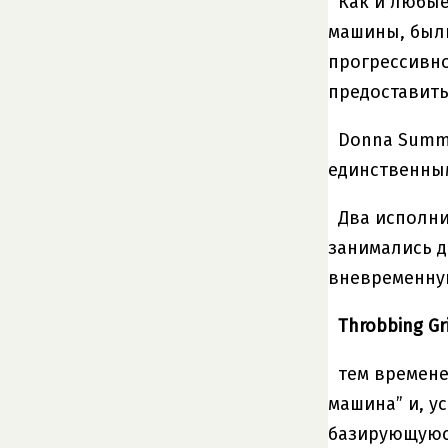
Как и любые
машины, были
прогрессивно
предоставить
Donna Summe
единственны
Два исполни
занимались д
вневременную
Throbbing Gr
тем времене
машина” и, у
базирующуюся