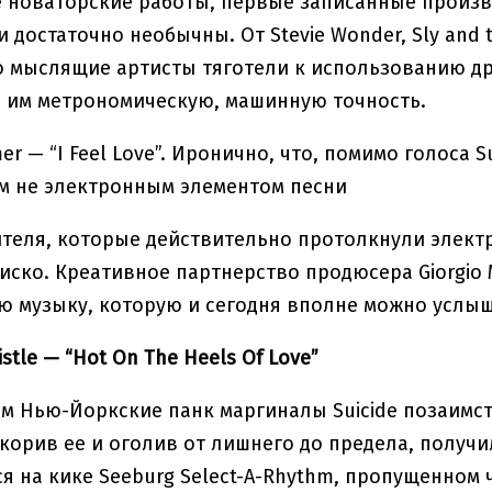
 новаторские работы, первые записанные произв
 достаточно необычны. От Stevie Wonder, Sly and t
 мыслящие артисты тяготели к использованию др
 им метрономическую, машинную точность.
r — “I Feel Love”. Иронично, что, помимо голоса
м не электронным элементом песни
теля, которые действительно протолкнули электр
иско. Креативное партнерство продюсера Giorgio
 музыку, которую и сегодня вполне можно услыш
istle — “Hot On The Heels Of Love”
м Нью-Йоркские панк маргиналы Suicide позаимств
скорив ее и оголив от лишнего до предела, получи
 на кике Seeburg Select-A-Rhythm, пропущенном 