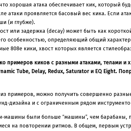
 что хорошая атака обеспечивает кик, который буд
сле атаки проявляется басовый вес кика. Если ата
ши (и глубже).
вост или задержка (decay) может быть как коротко
го особенностью, определяющий общий характер
ые 808е кики, хвост которых является стилеобр
ко примеров киков с разными атаками, телами и хв
namic Tube, Delay, Redux, Saturator и EQ Eight. П
из примеров, можно получить совершенно разные
нд-дизайна и с ограниченным рядом инструменто
-машины были больше “машины”, чем барабаны, п
ся на повторении ритмов. В общем, первым устр