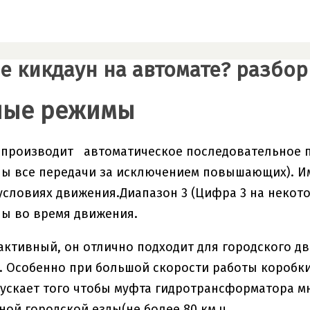
ое кикдаун на автомате? разбор
ные режимы
 производит автоматическое последовательное п
ны все передачи за исключением повышающих). И
словиях движения.Диапазон 3 (Цифра 3 на некот
ы во время движения.
активный, он отлично подходит для городского д
 Особенно при большой скорости работы коробки-
ускает того чтобы муфта гидротрансформатора м
ной городской езды(не более 80 км.ч.