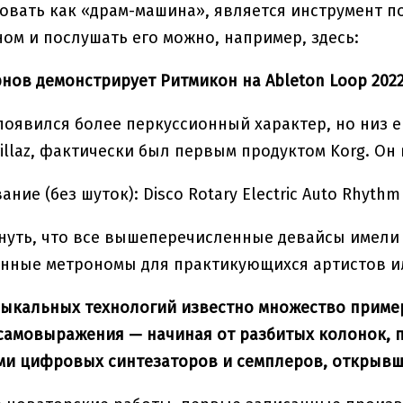
вать как «драм-машина», является инструмент п
ом и послушать его можно, например, здесь:
нов демонстрирует Ритмикон на Ableton Loop 202
появился более перкуссионный характер, но низ е
rillaz, фактически был первым продуктом Korg. Он 
ние (без шуток): Disco Rotary Electric Auto Rhythm
нуть, что все вышеперечисленные девайсы имели
нные метрономы для практикующихся артистов ил
ыкальных технологий известно множество пример
амовыражения — начиная от разбитых колонок, 
и цифровых синтезаторов и семплеров, открывши