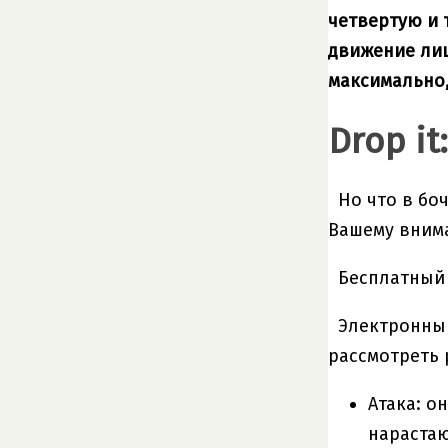
четвертую и 
движение лиш
максимально,
Drop i
Но что в бо
Вашему внима
Бесплатный 
Электронный
рассмотреть 
Атака: о
нарастаю