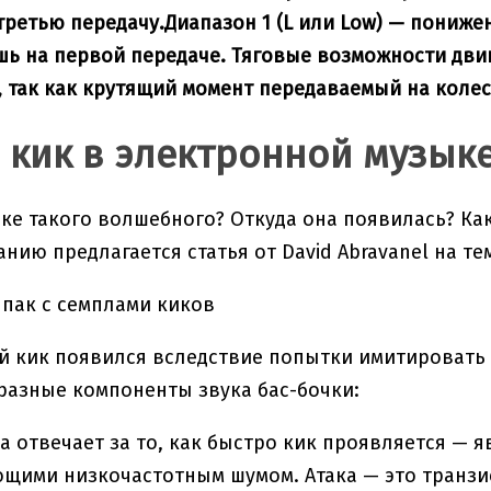
третью передачу.Диапазон 1 (L или Low) — пониже
ь на первой передаче. Тяговые возможности дви
 так как крутящий момент передаваемый на колес
t: кик в электронной музык
чке такого волшебного? Откуда она появилась? Как
нию предлагается статья от David Abravanel на те
пак с семплами киков
 кик появился вследствие попытки имитировать а
разные компоненты звука бас-бочки:
на отвечает за то, как быстро кик проявляется —
щими низкочастотным шумом. Атака — это транзи