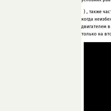
) , также ч
когда неизбе
двигателем в
только на вт