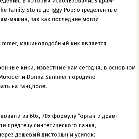
едения, в которых использовались драм-
he Family Stone до Iggy Pop; определенные
ам-машин, так как последние могли
 Summer, машиноподобный кик является
онные кики, известные нам сегодня, в основном
 Moroder и Donna Summer породило
ать на танцполе.
овали из 60х, 70х формулу “орган и драм-
ли предтечу синтетического панка,
через дешевый дисторшн и усилок: