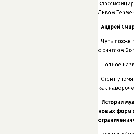
классифициро
Львом Термен
Андрей Смир
Чуть позже 
с синглом Go
Полное назва
Стоит упомя
как навороче
Истории муз
новых форм с
ограничениям