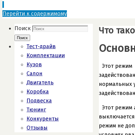
Перейти к содержимому
Что так
Поиск
Поиск
Основ
Тест-драйв
Комплектации
Кузов
Этот режим
Салон
задействова
Двигатель
нормальных у
Коробка
задействован
Подвеска
Этот режим 
Тюнинг
выключается.
Конкуренты
режим не доп
Отзывы
условиях рва