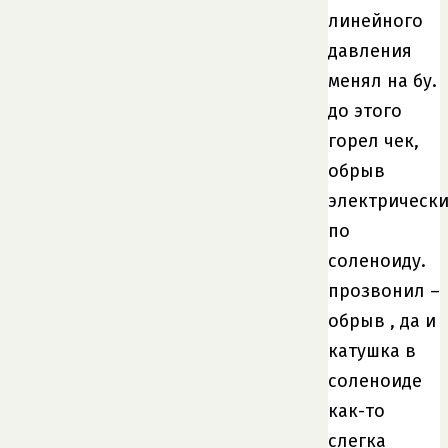
линейного
давления
менял на бу.
до этого
горел чек,
обрыв
электрическ
по
соленоиду.
прозвонил –
обрыв , да и
катушка в
соленоиде
как-то
слегка