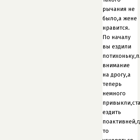
рычания не
было,а жене
нравится.
По началу
вы ездили
потихоньку,п
внимание
на дрогу,а
теперь
немного
привыкли,ст
ездить
поактивней,г
то