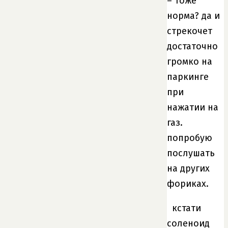
– тоже
норма? да и
стрекочет
достаточно
громко на
паркинге
при
нажатии на
газ.
попробую
послушать
на других
фориках.
кстати
соленоид