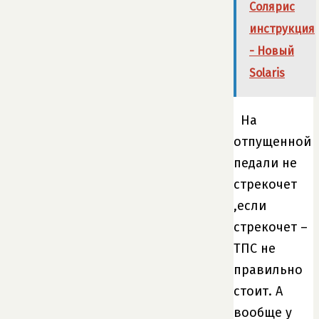
Солярис
инструкция
- Новый
Solaris
На
отпущенной
педали не
стрекочет
,если
стрекочет –
ТПС не
правильно
стоит. А
вообще у