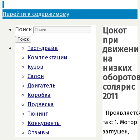
Перейти к содержимому
Цокот
Поиск
при
Поиск
движени
Тест-драйв
на
Комплектации
низких
Кузов
оборото
Салон
солярис
Двигатель
2011
Коробка
Подвеска
Проявляетс
Тюнинг
так: 1. Мотор
Конкуренты
заглушен,
Отзывы