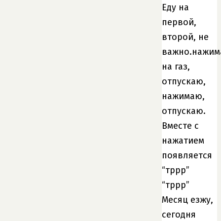
Еду на
первой,
второй, не
важно.нажи
на газ,
отпускаю,
нажимаю,
отпускаю.
Вместе с
нажатием
появляется
“тррр”
“тррр”
Месяц езжу,
сегодня