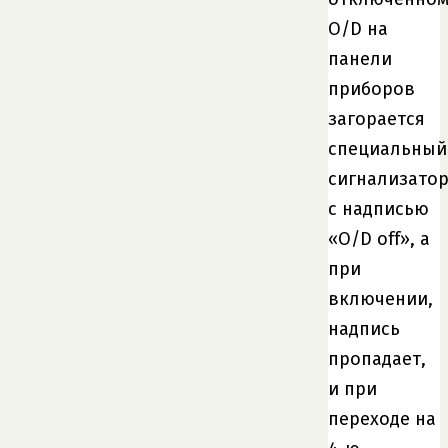
O/D на
панели
приборов
загорается
специальный
сигнализато
с надписью
«O/D off», а
при
включении,
надпись
пропадает,
и при
переходе на