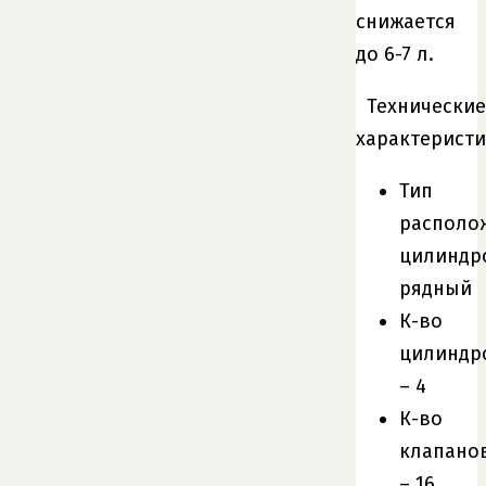
снижается
до 6-7 л.
Технические
характеристи
Тип
располо
цилиндр
рядный
К-во
цилиндр
– 4
К-во
клапано
– 16