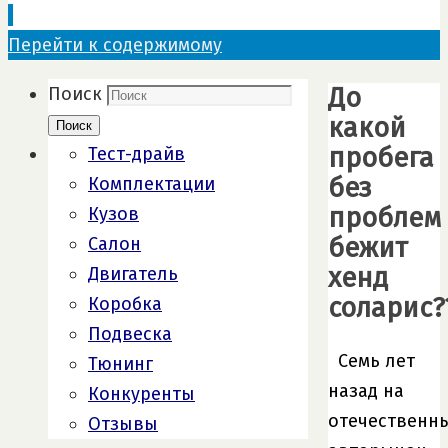
Перейти к содержимому
До
Поиск
какой
Поиск
пробега
Тест-драйв
без
Комплектации
проблем
Кузов
бежит
Салон
хенд
Двигатель
соларис?
Коробка
Подвеска
Семь лет
Тюнинг
назад на
Конкуренты
отечественн
Отзывы