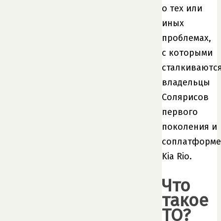
о тех или
иных
проблемах,
с которыми
сталкиваютс
владельцы
Солярисов
первого
поколения и
соплатформ
Kia Rio.
Что
такое
ТО?