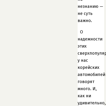
незнанию —
не суть
важно.
О
надежности
этих
сверхпопуля
у нас
корейских
автомобилей
говорят
много. И,
как ни
удивительно,