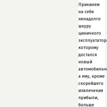
Прикинем
на себя
ненадолго
шкуру
циничного
эксплуататор
которому
достался
новый
автомобильч
а ему, кроме
скорейшего
извлечения
прибыли,
больше