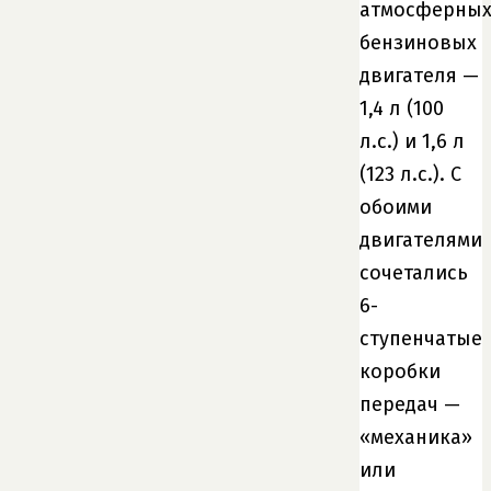
атмосферны
бензиновых
двигателя —
1,4 л (100
л.с.) и 1,6 л
(123 л.с.). С
обоими
двигателями
сочетались
6-
ступенчатые
коробки
передач —
«механика»
или