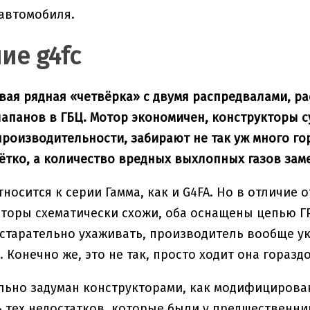
автомобиля.
ие g4fc
вая рядная «четвёрка» с двумя распредвалами, 
лапанов в ГБЦ. Мотор экономичен, конструкторы 
производительности, забирают не так уж много го
ётко, а количество вредных выхлопных газов зам
тносится к серии Гамма, как и G4FA. Но в отличие 
торы схематически схожи, оба оснащены цепью ГР
 старательно ухаживать, производитель вообще ук
 Конечно же, это не так, просто ходит она горазд
льно задуман конструкторами, как модифицированн
 тех недостатков, которые были у предшественни