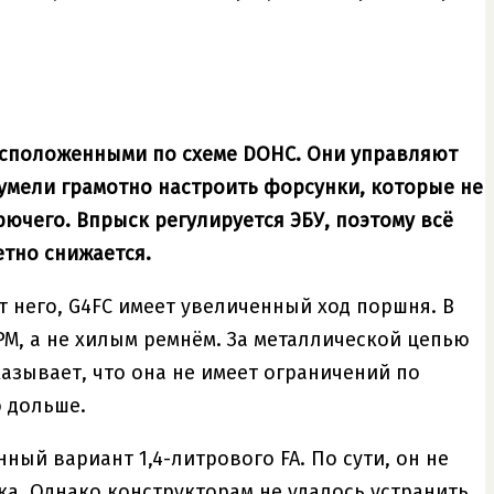
расположенными по схеме DOHC. Они управляют
сумели грамотно настроить форсунки, которые не
рючего. Впрыск регулируется ЭБУ, поэтому всё
етно снижается.
от него, G4FC имеет увеличенный ход поршня. В
М, а не хилым ремнём. За металлической цепью
азывает, что она не имеет ограничений по
о дольше.
ый вариант 1,4-литрового FA. По сути, он не
ка. Однако конструкторам не удалось устранить