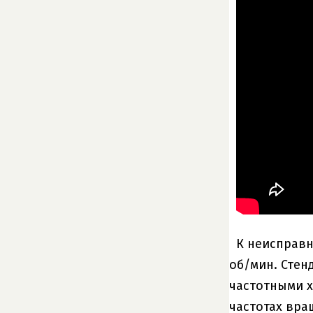
К неисправн
об/мин. Стен
частотными х
частотах вра