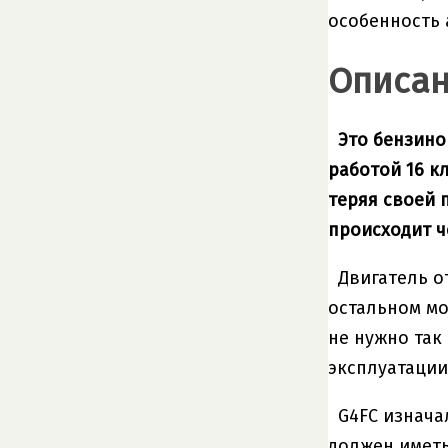
особенность 
Описан
Это бензино
работой 16 к
теряя своей 
происходит ч
Двигатель о
остальном мо
не нужно так
эксплуатации.
G4FC изнача
должен иметь