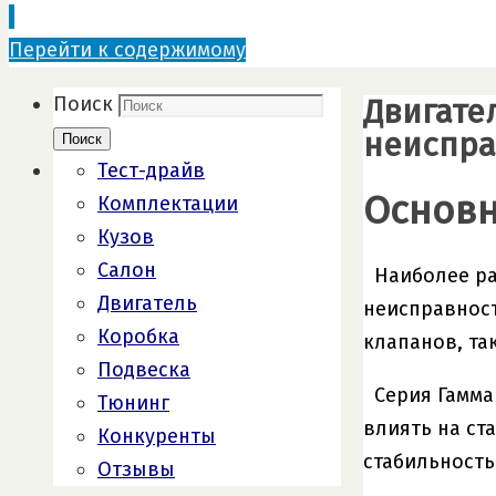
Перейти к содержимому
Двигате
Поиск
неиспра
Поиск
Тест-драйв
Основн
Комплектации
Кузов
Салон
Наиболее ра
Двигатель
неисправност
Коробка
клапанов, та
Подвеска
Серия Гамма
Тюнинг
влиять на ст
Конкуренты
стабильность
Отзывы