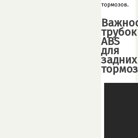
тормозов.
Важно
трубок
ABS
для
задних
тормо