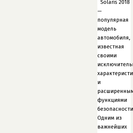
Solaris 2018
—
популярная
модель
автомобиля,
известная
своими
исключител
характерист
и
расширенны
функциями
безопасности
Одним из
важнейших