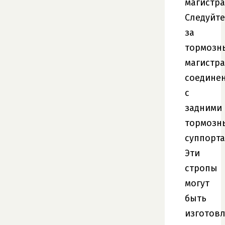
магистра
Следуйте
за
тормозн
магистра
соедине
с
задними
тормозн
суппорта
Эти
стропы
могут
быть
изготов