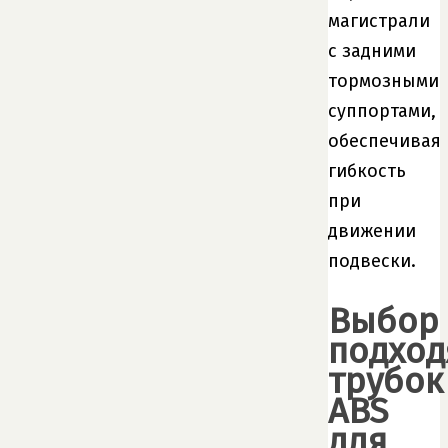
магистрали
с задними
тормозными
суппортами,
обеспечивая
гибкость
при
движении
подвески.
Выбор
подхо
трубок
ABS
для