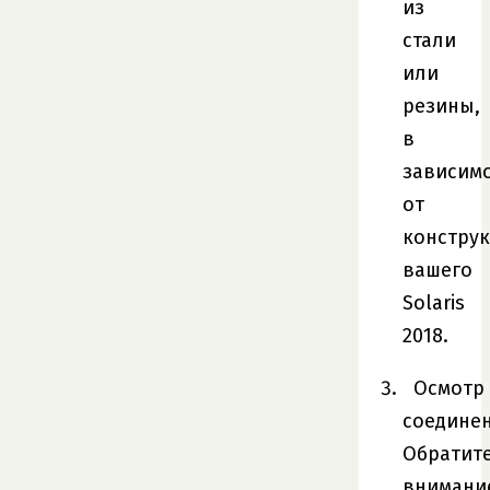
из
стали
или
резины,
в
зависим
от
констру
вашего
Solaris
2018.
Осмотр
соединен
Обратит
внимани