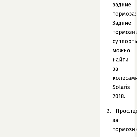
задние
тормоза:
Задние
тормозн
суппорт
можно
найти
за
колесам
Solaris
2018.
Просле
за
тормозн