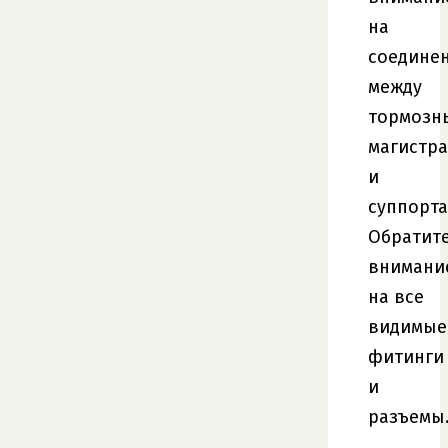
на
соедине
между
тормозн
магистр
и
суппорта
Обратит
внимани
на все
видимые
фитинги
и
разъемы