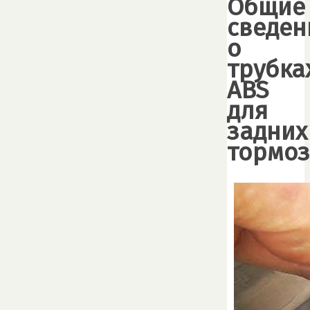
Общие
сведен
о
трубка
ABS
для
задних
тормо