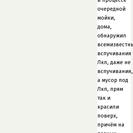
очередной
мойки,
дома,
обнаружил
всемизвестн
вспучивания
Лкп, даже не
вспучивания,
а мусор под
Лкп, прям
так и
красили
поверх,
причём на