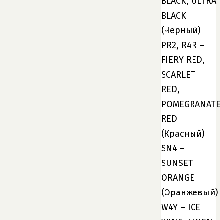
BLACK, ULTRA
BLACK
(Черный)
PR2, R4R –
FIERY RED,
SCARLET
RED,
POMEGRANAT
RED
(Красный)
SN4 –
SUNSET
ORANGE
(Оранжевый)
W4Y – ICE