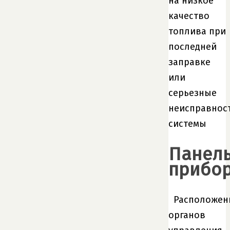
на низкое
качество
топлива при
последней
заправке
или
серьезные
неисправнос
системы
Панел
прибо
Расположен
органов