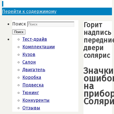
Перейти к содержимому
Горит
Поиск
надпись
Поиск
передни
Тест-драйв
двери
Комплектации
солярис
Кузов
Салон
Значки
Двигатель
ошибо
Коробка
на
Подвеска
прибо
Тюнинг
Соляри
Конкуренты
Отзывы