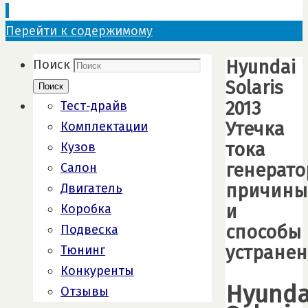
Перейти к содержимому
Hyundai
Поиск
Solaris
Поиск
2013
Тест-драйв
Утечка
Комплектации
тока
Кузов
генерато
Салон
причины
Двигатель
и
Коробка
способы
Подвеска
устране
Тюнинг
Конкуренты
Hyunda
Отзывы