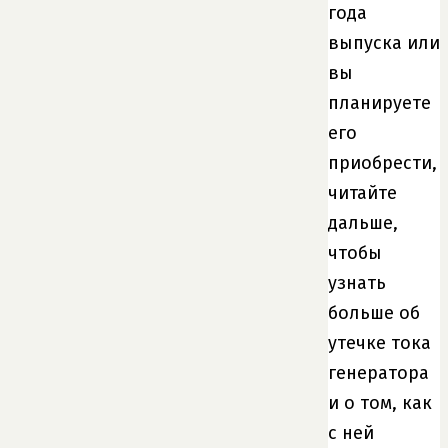
года
выпуска или
вы
планируете
его
приобрести,
читайте
дальше,
чтобы
узнать
больше об
утечке тока
генератора
и о том, как
с ней