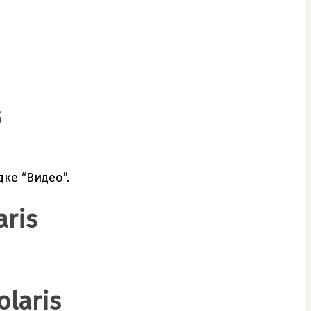
s
ке “Видео”.
aris
laris