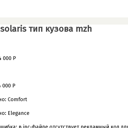
solaris тип кузова mzh
4 000 Р
4 000 Р
о: Comfort
о: Elegance
шибка: в inc-файле отсутствует рекламный код дл