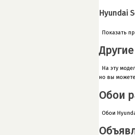
Hyundai So
Показать пр
Другие
На эту моде
но вы можете
Обои р
Обои Hyundai
Объявл