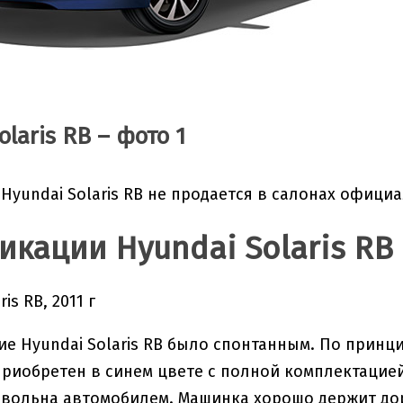
olaris RB – фото 1
Hyundai Solaris RB не продается в салонах офици
кации Hyundai Solaris RB
is RB, 2011 г
е Hyundai Solaris RB было спонтанным. По прин
риобретен в синем цвете с полной комплектацией 
овольна автомобилем. Машинка хорошо держит доро