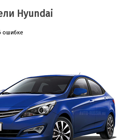
ели Hyundai
б ошибке