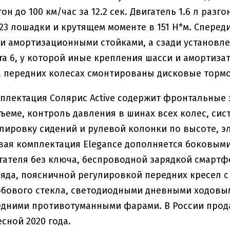
гон до 100 км/час за 12.2 сек. Двигатель 1.6 л разг
23 лошадки и крутящем моменте в 151 Н*м. Сперед
 амортизационными стойками, а сзади установле
tra 6, у которой иные крепления шасси и амортиз
а передних колесах смонтированы дисковые тормоз
плектация Солярис Active содержит фронтальные э
дъеме, контроль давления в шинах всех колес, сис
лировку сидений и рулевой колонки по высоте, э
вая комплектация Elegance дополняется боковым
гателя без ключа, беспроводной зарядкой смарт
ряда, поясничной регулировкой передних кресел 
бового стекла, светодиодными дневными ходовым
едними противотуманными фарами. В России прода
сной 2020 года.