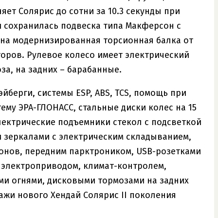
оняет Солярис до сотни за 10.3 секунды при
и сохранилась подвеска типа Макферсон с
на модернизированная торсионная балка от
аторов. Рулевое колесо имеет электрический
а, на задних – барабанные.
йберги, системы ESP, ABS, TCS, помощь при
тему ЭРА-ГЛОНАСС, стальные диски колес на 15
лектрические подъемники стекол с подсветкой
и зеркалами с электрическим складыванием,
фонов, передним парктроником, USB-розетками
с электроприводом, климат-контролем,
и огнями, дисковыми тормозами на задних
жи нового Хендай Солярис II поколения