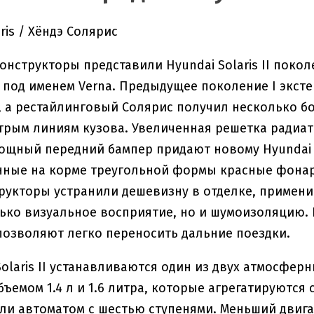
ris / Хёндэ Солярис
онструкторы представили Hyundai Solaris II покол
, под именем Verna. Предыдущее поколение I экст
 а рестайлинговый Солярис получил несколько б
трым линиям кузова. Увеличенная решетка радиа
ощный передний бампер придают новому Hyundai S
ные на корме треугольной формы красные фонари
рукторы устранили дешевизну в отделке, примен
ько визуальное восприятие, но и шумоизоляцию.
озволяют легко переносить дальние поездки.
Solaris II устанавливаются один из двух атмосф
бъемом 1.4 л и 1.6 литра, которые агрегатируются
ли автоматом с шестью ступенями. Меньший двигат