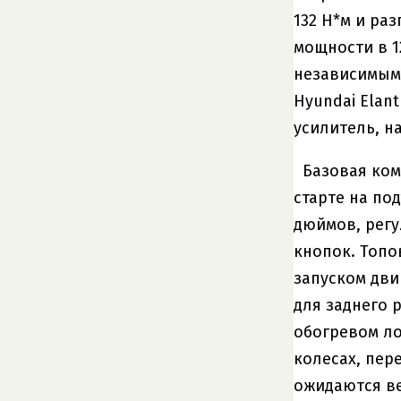
132 Н*м и раз
мощности в 1
независимыми
Hyundai Elan
усилитель, н
Базовая ком
старте на по
дюймов, регу
кнопок. Топо
запуском дви
для заднего 
обогревом ло
колесах, пер
ожидаются ве