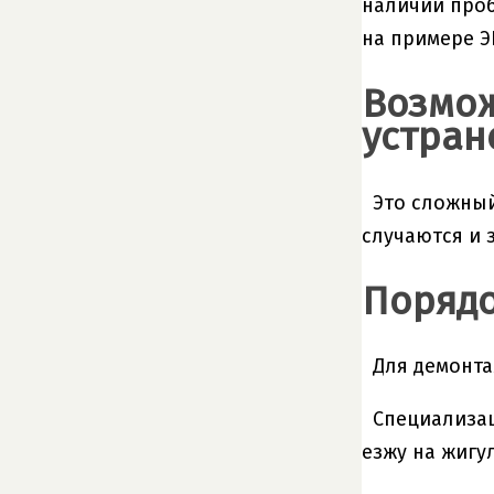
наличии проб
на примере Э
Возмож
устран
Это сложны
случаются и 
Порядо
Для демонта
Специализац
езжу на жигу