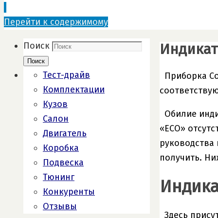
Перейти к содержимому
Индикат
Поиск
Поиск
Тест-драйв
Приборка Со
Комплектации
соответству
Кузов
Обилие инди
Салон
«ECO» отсутс
Двигатель
руководства 
Коробка
получить. Ни
Подвеска
Тюнинг
Индика
Конкуренты
Отзывы
Здесь прису