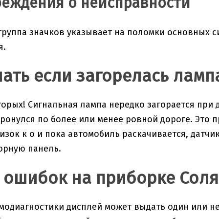
еждения о неисправности
руппа значков указывает на поломки основных с
я.
лать если загорелась ламп
торых! Сигнальная лампа нередко загорается при 
ронулся по более или менее ровной дороге. Это п
изок к о и пока автомобиль раскачивается, датчи
орную панель.
 ошибок на приборке Сол
модиагностики дисплей может выдать один или н