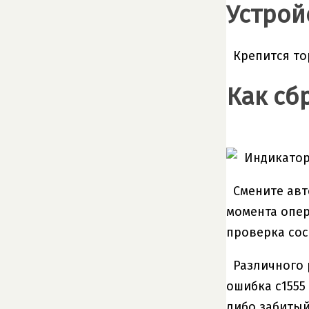
Устрой
Крепится то
Как сб
Смените авт
момента опер
проверка сос
Различного 
ошибка c1555
либо забитый