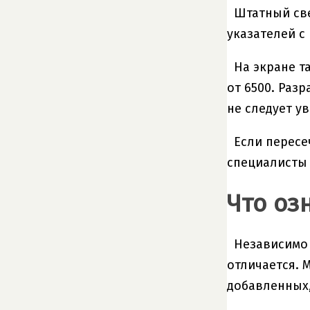
Штатный све
указателей с
На экране т
от 6500. Раз
не следует у
Если пересе
специалисты 
Что оз
Независимо 
отличается. 
добавленных,