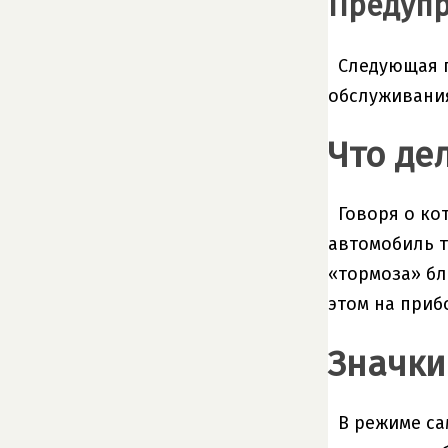
Предупр
Следующая г
обслуживани
Что де
Говоря о ко
автомобиль т
«тормоза» бл
этом на приб
Значки
В режиме са