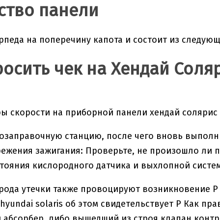
ство панели
рпеда на поперечину капота и состоит из следующ
росить чек на Хендай Соля
озаправочную станцию, после чего вновь выполн
ежения зажигания: Проверьте, не произошло ли п
тояния кислородного датчика и выхлопной систем
рода утечки также провоцируют возникновение P 
 hyundai solaris об этом свидетельствует P Как п
 абсорбер, либо вышедший из строя клапан конт