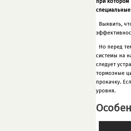
при котором 
специальные
Выявить, чт
эффективност
Но перед те
системы на н
следует устр
тормозные ци
прокачку. Ес
уровня.
Особен