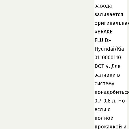
завода
заливается
оригинальна
«BRAKE
FLUID»
Hyundai/Kia
0110000110
DOT 4. Для
заливки в
систему
понадобитьс
0,7-0,8 л. Но
если с
полной
прокачкой и