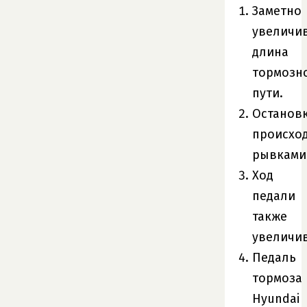
Заметно
увеличи
длина
тормозн
пути.
Останов
происхо
рывками
Ход
педали
также
увеличив
Педаль
тормоза
Hyundai