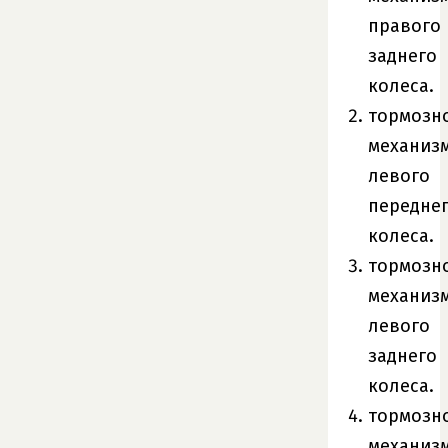
правого
заднего
колеса.
тормозн
механиз
левого
передне
колеса.
тормозн
механиз
левого
заднего
колеса.
тормозн
механиз