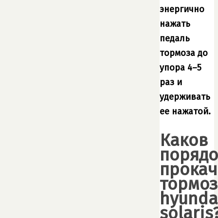
энергично
нажать
педаль
тормоза до
упора 4–5
раз и
удерживать
ее нажатой.
Каков
порядо
прокач
тормо
hyunda
solaris