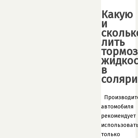
Какую
и
скольк
лить
тормо
жидкос
в
соляри
Производит
автомобиля
рекомендует
использоват
только