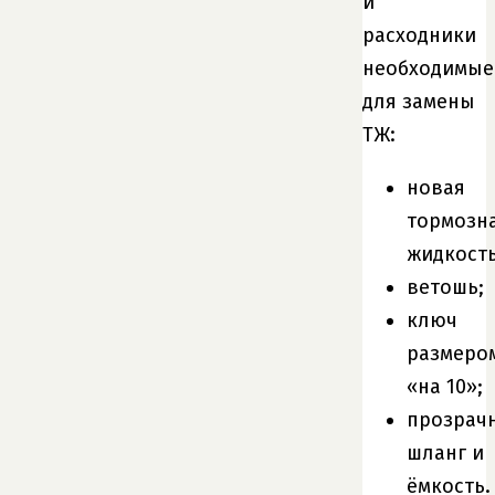
и
расходники
необходимые
для замены
ТЖ:
новая
тормозн
жидкость
ветошь;
ключ
размеро
«на 10»;
прозрач
шланг и
ёмкость.