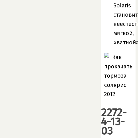
Solaris
становит
неестес
мягкой,
«ватной»
2272-
4-13-
03