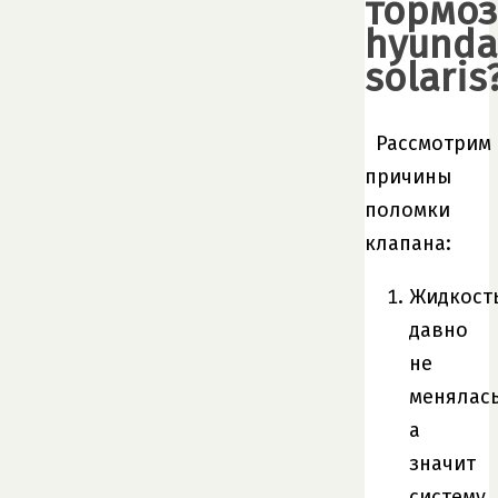
тормо
hyunda
solaris
Рассмотрим
причины
поломки
клапана:
Жидкост
давно
не
менялась
а
значит
систему