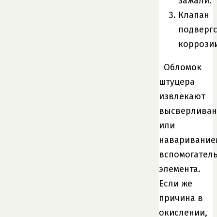
зажали.
Клапан
подверг
коррозии
Обломок
штуцера
извлекают
высверлива
или
наваривание
вспомогател
элемента.
Если же
причина в
окислении,