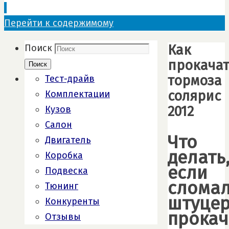
Перейти к содержимому
Как
Поиск
прокача
Поиск
тормоза
Тест-драйв
солярис
Комплектации
2012
Кузов
Салон
Что
Двигатель
делать
Коробка
если
Подвеска
сломал
Тюнинг
штуце
Конкуренты
прокач
Отзывы