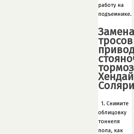
работу на
подъемнике.
Замен
тросов
приво
стояно
тормоз
Хендай
Соляри
1. Снимите
облицовку
тоннеля
пола, как