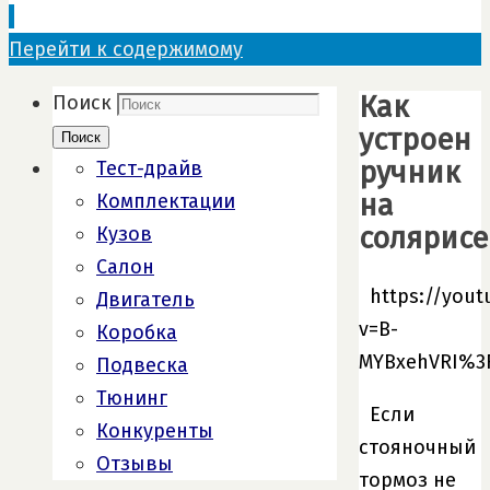
Перейти к содержимому
Как
Поиск
устроен
Поиск
ручник
Тест-драйв
на
Комплектации
солярисе
Кузов
Салон
https://you
Двигатель
v=B-
Коробка
MYBxehVRI%3
Подвеска
Тюнинг
Если
Конкуренты
стояночный
Отзывы
тормоз не