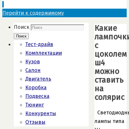
Перейти к содержимому
Какие
Поиск
лампочк
Поиск
с
Тест-драйв
цоколем
Комплектации
ш4
Кузов
можно
Салон
ставить
Двигатель
на
Коробка
солярис
Подвеска
Тюнинг
Светодиодн
Конкуренты
лампы типа
Отзывы