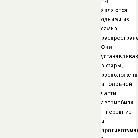
H4
являются
одними из
самых
распростран
Они
устанавлива
в фары,
расположен
в головной
части
автомобиля
– передние
и
противотума