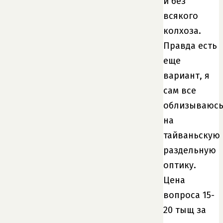
и без
всякого
колхоза.
Правда есть
еще
вариант, я
сам все
облизываюс
на
тайваньскую
раздельную
оптику.
Цена
вопроса 15-
20 тыщ за