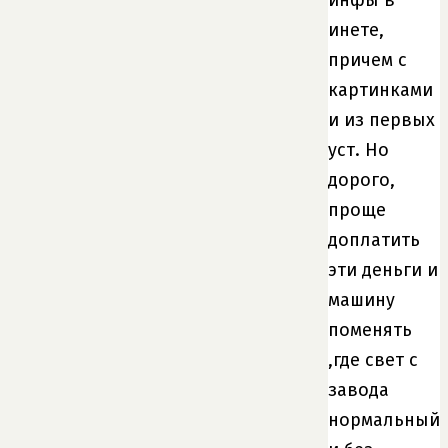
инфы в
инете,
причем с
картинками
и из первых
уст. Но
дорого,
проще
доплатить
эти деньги и
машину
поменять
,где свет с
завода
нормальный