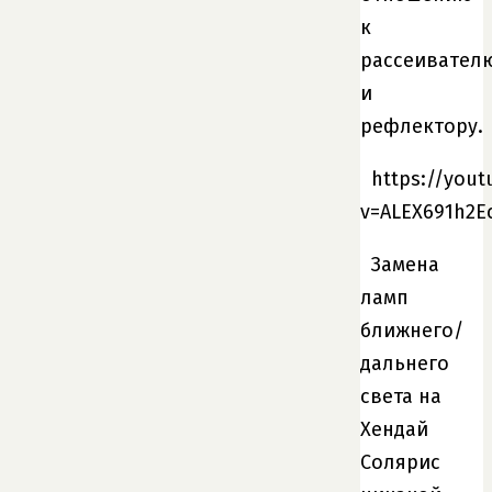
к
рассеивател
и
рефлектору.
https://you
v=ALEX691h2
Замена
ламп
ближнего/
дальнего
света на
Хендай
Солярис