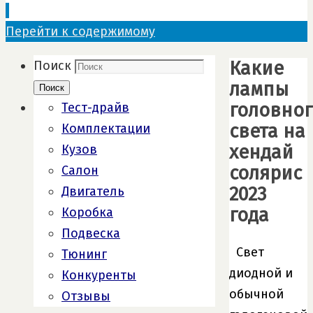
Перейти к содержимому
Какие
Поиск
лампы
Поиск
головног
Тест-драйв
света на
Комплектации
хeндай
Кузов
солярис
Салон
2023
Двигатель
года
Коробка
Подвеска
Свет
Тюнинг
диодной и
Конкуренты
обычной
Отзывы