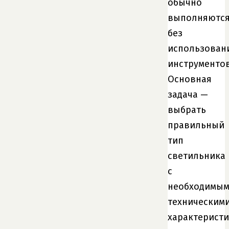
обычно
выполняютс
без
использован
инструментов
Основная
задача —
выбрать
правильный
тип
светильника
с
необходимы
техническим
характеристи