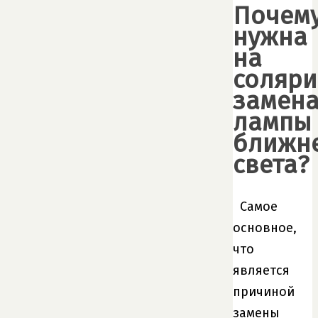
Почем
нужна
на
соляри
замен
лампы
ближн
света?
Самое
основное,
что
является
причиной
замены