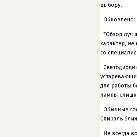
выбору.
Обновлено: 1
*Обзор лучш
характер, не
со специалис
Светодиодны
устаревающим
для работы б
лампы слишко
Обычные гол
Спираль ближ
Не всегда в