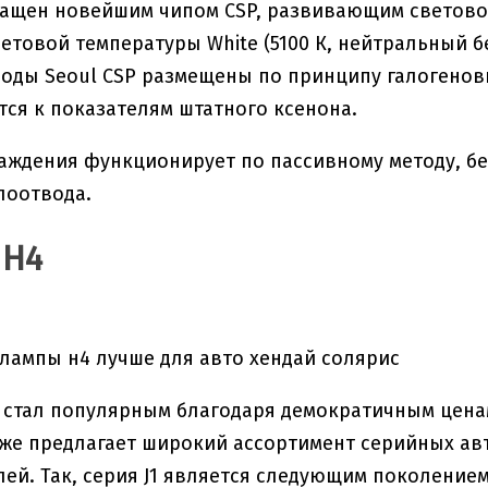
ащен новейшим чипом CSP, развивающим световой
етовой температуры White (5100 К, нейтральный бе
иоды Seoul CSP размещены по принципу галогено
ся к показателям штатного ксенона.
аждения функционирует по пассивному методу, бе
лоотвода.
 H4
t стал популярным благодаря демократичным цен
 же предлагает широкий ассортимент серийных ав
ей. Так, серия J1 является следующим поколение