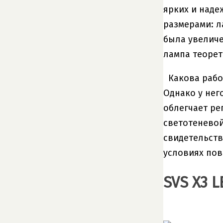
ярких и наде
размерами: л
была увеличе
лампа теорет
Какова рабо
Однако у нег
облегчает ре
светотеневой
свидетельств
условиях по
SVS X3 L