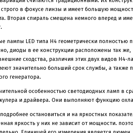
вариации считаются традиционными. Их конструкц
строго в фокусе линзы и имеет большую мощност
та. Вторая спираль смещена немного вперед и име
.
е лампы LED типа H4 геометрически полностью 
но, диоды в ее конструкции расположены так же, 
внешние сходства, различия этих двух видов H4-ла
еют значительно больший срок службы, а также 
го генератора.
чительной особенностью светодиодных ламп в сра
кулера и драйвера. Они выполняют функцию охла
 подробнее остановиться и на яркостных показате
нная яркость у них не зависит от мощности. поэт
дельно. Единицей его измерения является люмен.