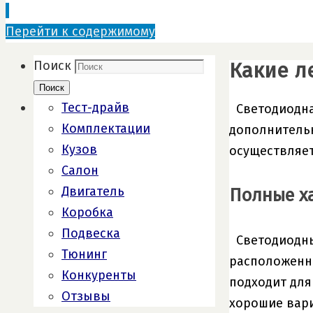
Перейти к содержимому
Какие л
Поиск
Поиск
Тест-драйв
Светодиодна
Комплектации
дополнительн
Кузов
осуществляет
Салон
Двигатель
Полные х
Коробка
Подвеска
Светодиодны
Тюнинг
расположенны
Конкуренты
подходит для
Отзывы
хорошие вари