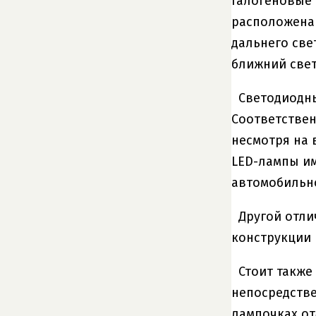
Галогеновые 
расположена 
дальнего све
ближний свет
Светодиодны
Соответствен
несмотря на 
LED-лампы им
автомобильно
Другой отли
конструкции 
Стоит также
непосредстве
лампочках от