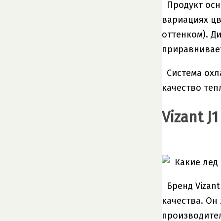
Продукт осн
вариациях цв
оттенком). Д
приравнивает
Система охл
качество теп
Vizant J1
Бренд Vizan
качества. Он
производител