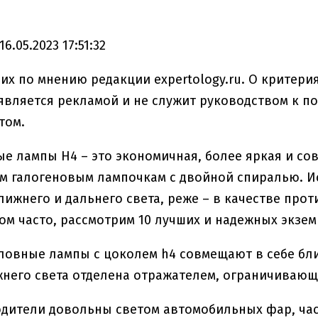
6.05.2023 17:51:32
их по мнению редакции expertology.ru. О критер
 является рекламой и не служит руководством к п
том.
е лампы H4 – это экономичная, более яркая и со
 галогеновым лампочкам с двойной спиралью. Ис
лижнего и дальнего света, реже – в качестве про
м часто, рассмотрим 10 лучших и надежных экзем
овные лампы с цоколем h4 совмещают в себе бл
него света отделена отражателем, ограничивающи
одители довольны светом автомобильных фар, час