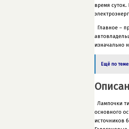
время суток.
электроэнерг
Главное – п
автовладельц
изначально н
Ещё по теме
Описан
Лампочки ти
основного ос
источников б