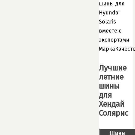
шины для
Hyundai
Solaris
вместе с
экспертами
МаркаКачеств
Лучшие
летние
шины
для
Хендай
Солярис
Шины