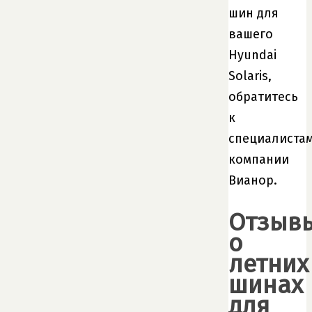
шин для
вашего
Hyundai
Solaris,
обратитесь
к
специалиста
компании
Вианор.
Отзыв
о
летних
шинах
для