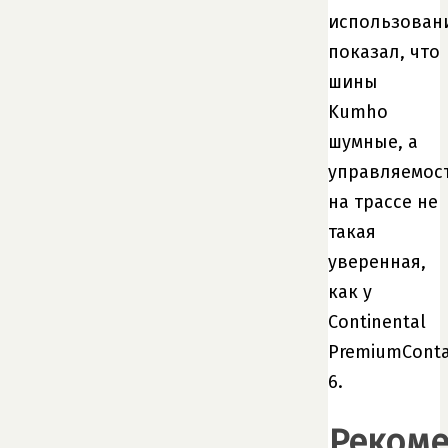
использован
показал, что
шины
Kumho
шумные, а
управляемос
на трассе не
такая
уверенная,
как у
Continental
PremiumConta
6.
Реком