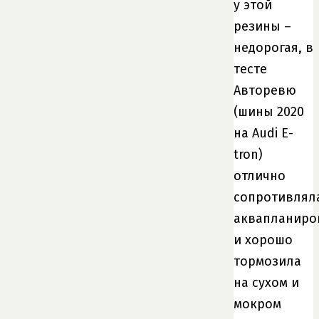
у этой
резины –
недорогая, в
тесте
Авторевю
(шины 2020
на Audi E-
tron)
отлично
сопротивлял
аквапланир
и хорошо
тормозила
на сухом и
мокром