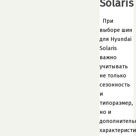
Solaris
При
выборе шин
для Hyundai
Solaris
важно
учитывать
не только
сезонность
и
типоразмер,
но и
дополнитель
характеристи