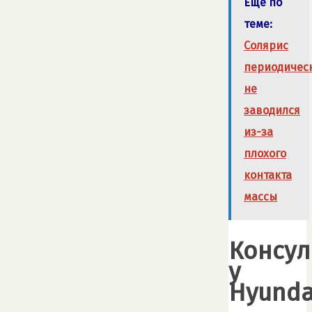
Ещё по
теме:
Солярис
периодичес
не
заводился
из-за
плохого
контакта
массы
Консул
у
Hyunda