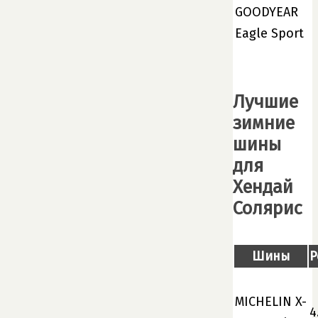
GOODYEAR
Eagle Sport
Лучшие
зимние
шины
для
Хендай
Солярис
Шины
Р
MICHELIN X-
4