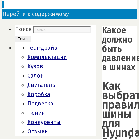
Перейти к содержимому
Какое
Поиск
должно
Поиск
быть
Тест-драйв
давлени
Комплектации
в шинах
Кузов
Салон
Как
Двигатель
выбра
Коробка
прави
Подвеска
шины
Тюнинг
для
Конкуренты
Hyunda
Отзывы