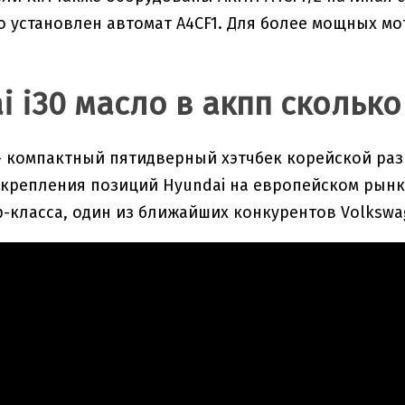
ato установлен автомат A4CF1. Для более мощных 
i i30 масло в акпп сколько
 – компактный пятидверный хэтчбек корейской раз
укрепления позиций Hyundai на европейском рынке
-класса, один из ближайших конкурентов Volkswag