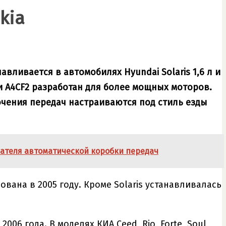
kia
авливается в автомобилях Hyundai Solaris 1,6 л и
ки A4CF2 разработан для более мощных моторов.
чения передач настраиваются под стиль езды
чателя автоматической коробки передач
ована в 2005 году. Кроме Solaris устанавливалась
06 года. В моделях КИА Ceed, Rio, Forte, Soul,