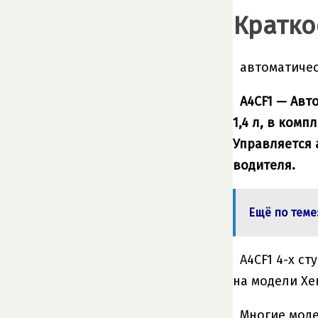
Кратко
автоматичес
A4CF1 — Авт
1,4 л, в ком
Управляется 
водителя.
Ещё по теме
A4CF1 4-х с
на модели Хенд
Многие модел