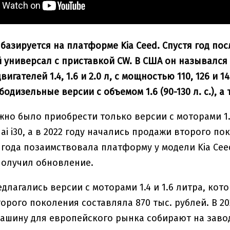
базируется на платформе Kia Ceed. Спустя год пос
универсал с приставкой CW. В США он назывался El
игателей 1.4, 1.6 и 2.0 л, с мощностью 110, 126 и
одизельные версии с объемом 1.6 (90-130 л. с.), а так
жно было приобрести только версии с моторами 1.4
i i30, а в 2022 году начались продажи второго по
 года позаимствовала платформу у модели Kia Ceed
получил обновление.
едлагались версии с моторами 1.4 и 1.6 литра, ко
второго поколения составляла 870 тыс. рублей. В 
 Машину для европейского рынка собирают на заво