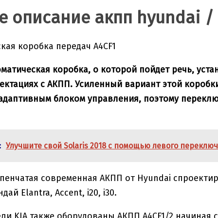
е описание акпп hyundai / 
кая коробка передач A4CF1
оматическая коробка, о которой пойдет речь, устан
плектациях с АКПП. Усиленный вариант этой короб
адаптивным блоком управления, поэтому переклю
:
Улучшите свой Solaris 2018 с помощью левого переклю
тупенчатая современная АКПП от Hyundai спроектир
ай Elantra, Accent, i20, i30.
и KIA также оборудованы АКПП A4CF1/2 начиная с 20