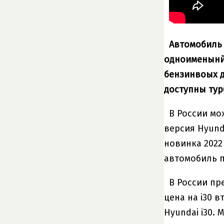
Автомобиль 
одноименынй 
бензинвоых дв
доступны турб
В России мо
версия Hyunda
новинка 2022
автомобиль 
В России пр
цена на i30 
Hyundai i30.