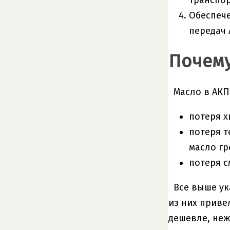
транспор
Обеспеч
передач 
Почему
Масло в АКП
потеря х
потеря т
масло гр
потеря с
Все выше ук
из них приве
дешевле, неж