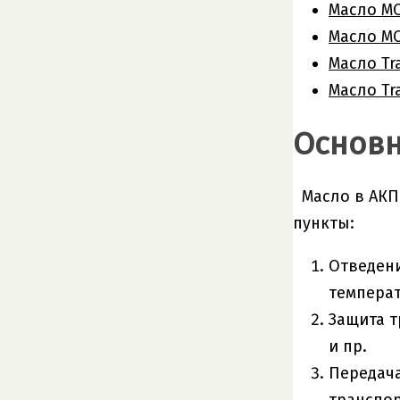
Масло MO
Масло MO
Масло Tr
Масло Tr
Основн
Масло в АКП
пункты:
Отведени
темпера
Защита т
и пр.
Передача