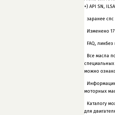
+) API SN, ILS
заранее спс 
Изменено 17
FAQ, ликбез
Все масла п
специальных 
можно ознако
Информацию 
моторных масе
Каталогу мо
для двигател