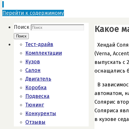
Перейти к содержимому
Какое м
Поиск
Поиск
Тест-драйв
Хендай Соля
Комплектации
(Verna, Acce
Кузов
выпускать с 
Салон
оснащались бе
Двигатель
В зависимос
Коробка
автоматом, н
Подвеска
Солярис вто
Тюнинг
Соляриса явл
Конкуренты
в кузове седан
Отзывы