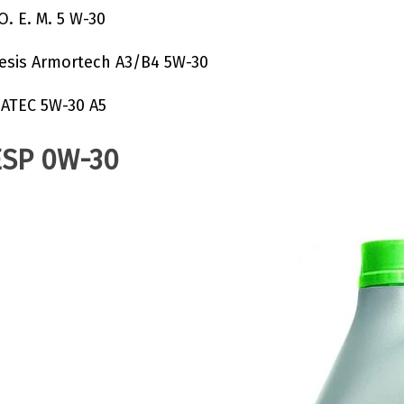
. E. M. 5 W-30
sis Armortech А3/В4 5W-30
ATEC 5W-30 A5
ESP 0W-30