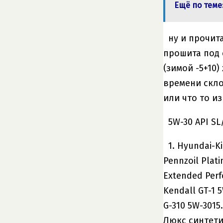
Ещё по теме
ну и прочит
прошита под е
(зимой -5+10)
времени скло
или что то из
5W-30 API SL
1. Hyundai-K
Pennzoil Plat
Extended Perf
Kendall GT-1 
G-310 5W-3015
Люкс синтетиче