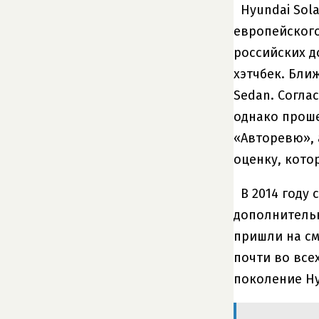
Hyundai Sol
европейского
российских д
хэтчбек. Ближ
Sedan. Согла
однако проше
«Авторевю», 
оценку, кото
В 2014 году
дополнительн
пришли на см
почти во все
поколение Hy