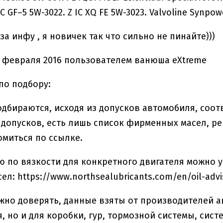
AC GF–5 5W-3022. Z IC XQ FE 5W-3023. Valvoline Synpo
за инфу , я новичек так что сильно не пинайте)))
 февраля 2016 пользователем ванюша eXtreme
 по подбору:
одбираются, исходя из допусков автомобиля, соотв
допусков, есть лишь список фирменных масел, р
миться по ссылке.
по вязкости для конкретного двигателя можно у
л: https://www.northsealubricants.com/en/oil-advi
жно доверять, данные взяты от производителей а
я, но и для коробки, гур, тормозной системы, сист