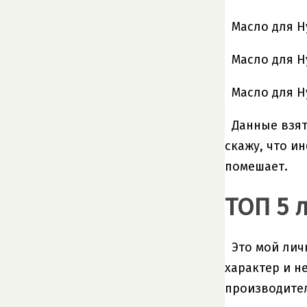
Масло для Hy
Масло для Hy
Масло для Hy
Данные взят
скажу, что и
помешает.
ТОП 5 
Это мой ли
характер и н
производител