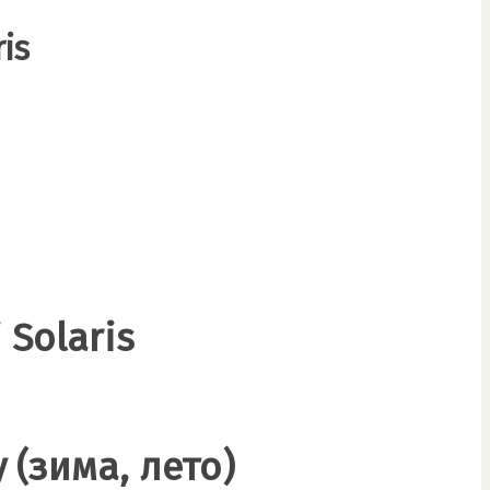
is
Solaris
 (зима, лето)