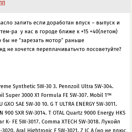
ПП
асло залить если доработан впуск – выпуск и
тем-ра у нас в городе ближе к +15 +40(летом)
то бы не “зарезать мотор” раньше
нд не хочется переплачиватьчто посоветуйте?
eme Synthetic 5W-30 3. Pennzoil Ultra 5W-304.
bil Super 3000 X1 Formula FE 5W-307. Mobil 1™
U GXO SAE 5W-30 10. G T ULTRA ENERGY 5W-3011.
ON 900 SXR 5W-3014. T OTAL Quartz 9000 Energy HKS
zar K- FE 5W-3017. Comma XTECH 5W-3018. Лукойл
020. Aral Hightronic F 5W-3021. Z IC A (но не плюс,