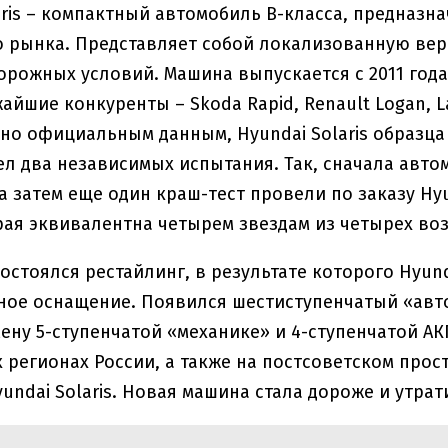
aris – компактный автомобиль В-класса, предназн
 рынка. Представляет собой локализованную верс
орожных условий. Машина выпускается с 2011 год
айшие конкуренты – Skoda Rapid, Renault Logan, Lada
сно официальным данным, Hyundai Solaris образца 
л два независимых испытания. Так, сначала авт
а затем еще один краш-тест провели по заказу Hy
рая эквивалентна четырем звездам из четырех во
 состоялся рестайлинг, в результате которого Hyun
ое оснащение. Появился шестиступенчатый «авто
ену 5-ступенчатой «механике» и 4-ступенчатой А
х регионах России, а также на постсоветском прост
undai Solaris. Новая машина стала дороже и утра