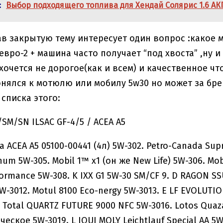
:
Выбор подходящего топлива для Хендай Солярис 1.6 АК
ав закрытую тему интересует один вопрос :какое м
вро-2 + машина часто получает “под хвоста” ,ну и 
 хочется не дорогое(как и всем) и качественное ч
нялся к мотюлю или мобилу 5w30 но может за бре
 списка этого:
/SM/SN ILSAC GF-4/5 / ACEA A5
ia АСЕА А5 05100-00441 (4л) 5W-302. Petro-Canada Supr
inum 5W-305. Mobil 1™ x1 (он же New Life) 5W-306. Mo
ormance 5W-308. K IXX G1 5W-30 SM/CF 9. D RAGON SS
5W-3012. Motul 8100 Eco-nergy 5W-3013. E LF EVOLUTI
. Total QUARTZ FUTURE 9000 NFC 5W-3016. Lotos Qua
ское 5W-3019. L IQUI MOLY Leichtlauf Special AA 5W-3