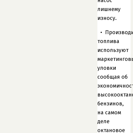
насос
лишнему
износу.
• Производ
топлива
используют
маркетингов
уловки
сообщая об
экономичнос
высокооктан
бензинов,
на самом
деле
октановое