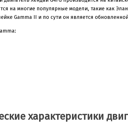
й двигатель Хендай G4FG производится на китайско
тся на многие популярные модели, такие как Элант
нейке Gamma II и по сути он является обновленной
Gamma:
еские характеристики двига