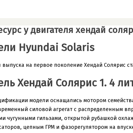
сурс у двигателя хендай соляри
ели Hyundai Solaris
я выпуска на первое поколение Хендай Солярис ст
ель Хендай Солярис 1. 4 ли
ификации модели оснащались мотором семейства 
ременный силовой агрегат с распределенным вп
и чугунными гильзами, открытой рубашкой охлажд
аторов, цепным ГРМ и фазорегулятором на впуск