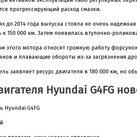
при активной эксплуатации либо регулярных пере
тся прогрессирующий расход смазки.
ях до 2014 года выпуска стояла не очень надежная
 к 150 000 км. Затем появилась втулочно-роликов
ам этого мотора относят громкую работу форсунок,
нов и плавающие обороты из-за загрязнения дро
ль заявляет ресурс двигателя в 180 000 км, но обы
вигателя Hyundai G4FG нов
ль Hyundai G4FG
ей