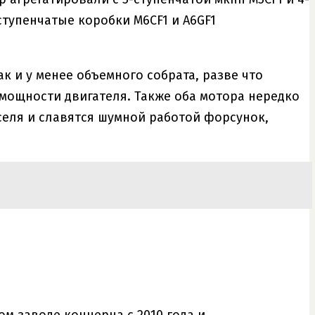
ступенчатые коробки M6CF1 и A6GF1
к и у менее объемного собрата, разве что
мощности двигателя. Также оба мотора нередко
селя и славятся шумной работой форсунок,