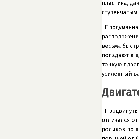
пластика, да
ступенчатым 
Продуманная
расположение
весьма быстр
попадают в ц
тонкую пласт
усиленный ва
Двигат
Продвинутые
отличался от
роликов по п
поршней от б