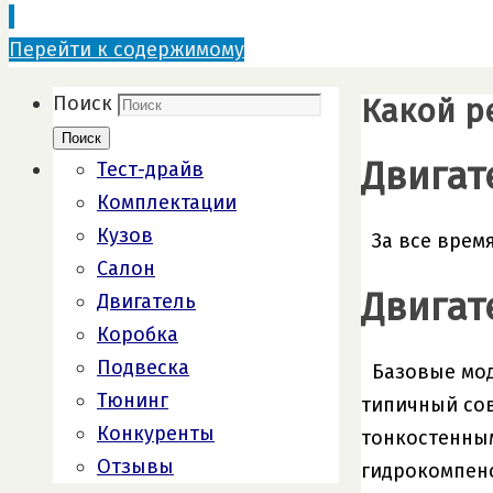
Перейти к содержимому
Какой ре
Поиск
Поиск
Двигат
Тест-драйв
Комплектации
Кузов
За все врем
Салон
Двигат
Двигатель
Коробка
Подвеска
Базовые мод
Тюнинг
типичный сов
Конкуренты
тонкостенным
Отзывы
гидрокомпенс