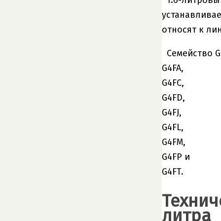
1.6-литровы
устанавливае
относят к ли
Семейство 
G4FA,
G4FC,
G4FD,
G4FJ,
G4FL,
G4FM,
G4FP и
G4FT.
Технич
литра