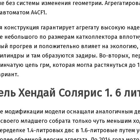
же без системы изменения геометрии. Агрегатирова
автоматом A4CF1.
 конструкция гарантирует агрегату высокую надеж
 небольшого по размерам катколлектора вплотну
ый прогрев и положительно влияет на экологию,
илиндры и там образуются задиры. Во-вторых, п
инчатую цепь грм, которая могла растянуться до 1
риант.
ель Хендай Солярис 1. 6 ли
 модификации модели оснащали аналогичным дви
 своего младшего собрата только чуть меньшим х
еределке 1.4-литровых двс в 1.6-литровые путем 
олее объемной версии агрегата. До 2014 года мото