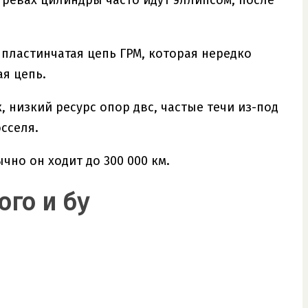
гревах цилиндры часто идут эллипсом, после
 пластинчатая цепь ГРМ, которая нередко
ая цепь.
 низкий ресурс опор двс, частые течи из-под
сселя.
чно он ходит до 300 000 км.
ого и бу