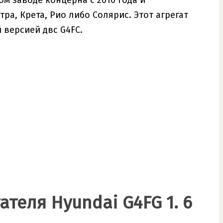
м заводе концерна с 2010 года и
ра, Крета, Рио либо Солярис. Этот агрегат
 версией двс G4FC.
теля Hyundai G4FG 1. 6