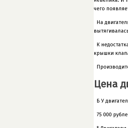
невелика. И 
чего появляе
На двигател
вытягивалась
К недостатк
крышки клапа
Производите
Цена д
Б У двигате
75 000 рубл