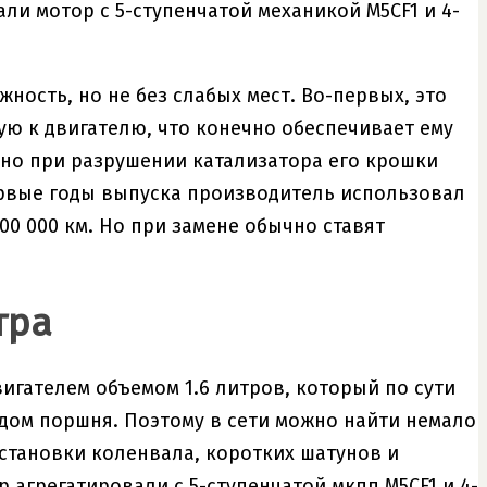
ли мотор с 5-ступенчатой механикой M5CF1 и 4-
ность, но не без слабых мест. Во-первых, это
ю к двигателю, что конечно обеспечивает ему
 но при разрушении катализатора его крошки
ервые годы выпуска производитель использовал
00 000 км. Но при замене обычно ставят
тра
гателем объемом 1.6 литров, который по сути
одом поршня. Поэтому в сети можно найти немало
установки коленвала, коротких шатунов и
р агрегатировали с 5-ступенчатой мкпп M5CF1 и 4-