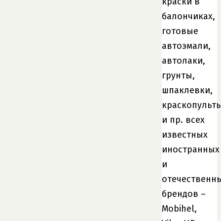
краски в
балончиках,
готовые
автоэмали,
автолаки,
грунты,
шпаклевки,
краскопульт
и пр. всех
известных
иностранных
и
отечественн
брендов –
Mobihel,