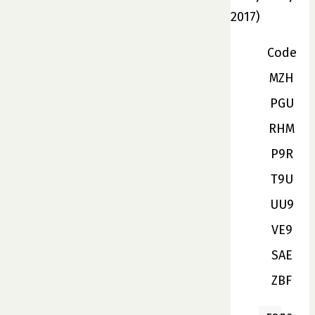
2017)
Code
MZH
PGU
RHM
P9R
T9U
UU9
VE9
SAE
ZBF