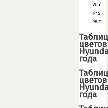
W4Y
P4S
PWT
Табли
цветов
Hyunda
года
Табли
цветов
Hyunda
года