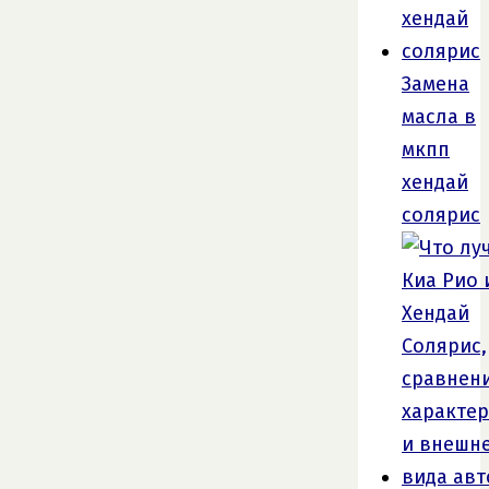
Замена
масла в
мкпп
хендай
солярис