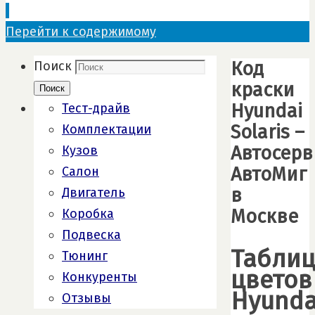
Перейти к содержимому
Код
Поиск
краски
Поиск
Hyundai
Тест-драйв
Solaris –
Комплектации
Автосерв
Кузов
АвтоМиг
Салон
в
Двигатель
Москве
Коробка
Подвеска
Табли
Тюнинг
цветов
Конкуренты
Hyunda
Отзывы