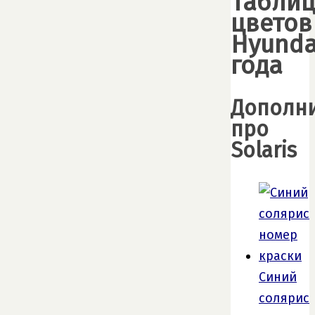
Табли
цветов
Hyunda
года
Дополн
про
Solaris
Синий
солярис