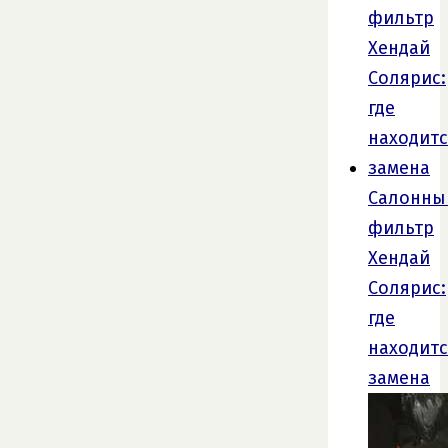
Салонны
фильтр
Хендай
Солярис:
где
находитс
замена