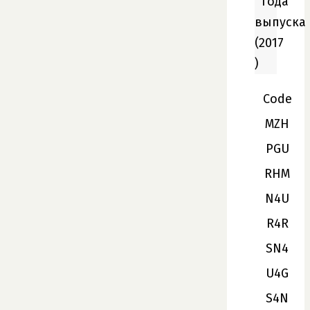
года
выпуска
(2017
)
Code
MZH
PGU
RHM
N4U
R4R
SN4
U4G
S4N