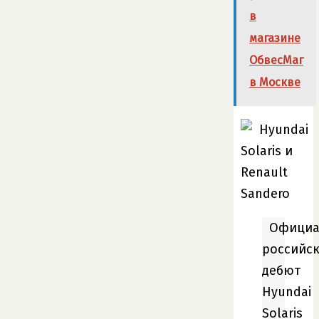
в
магазине
ОбвесМаг
в Москве
Официа
российс
дебют
Hyundai
Solaris