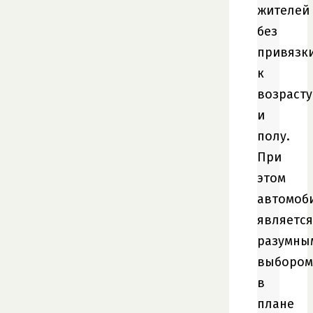
жителей
без
привязк
к
возрасту
и
полу.
При
этом
автомоб
является
разумны
выбором
в
плане