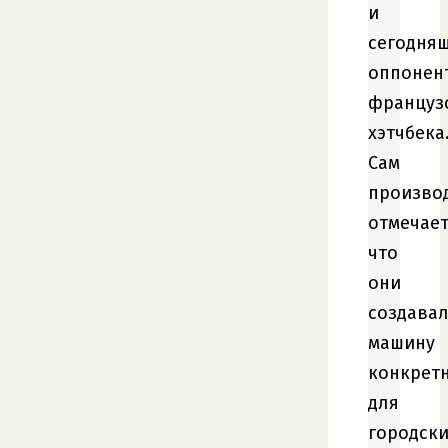
и
сегодня
оппонен
француз
хэтчбека
Сам
произво
отмечает
что
они
создава
машину
конкрет
для
городски