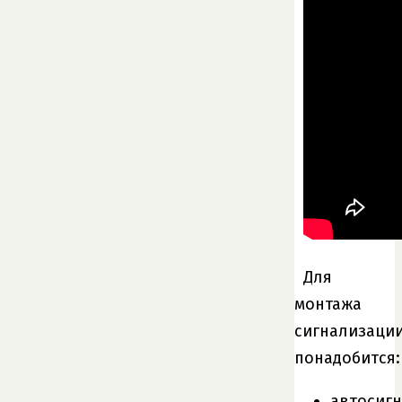
Для
монтажа
сигнализаци
понадобится:
автосиг