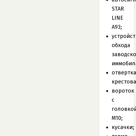
STAR
LINE
А93;
устройст
обхода
заводско
иммобил
отвертк
крестова
вороток
с
головко
М10;
кусачки;