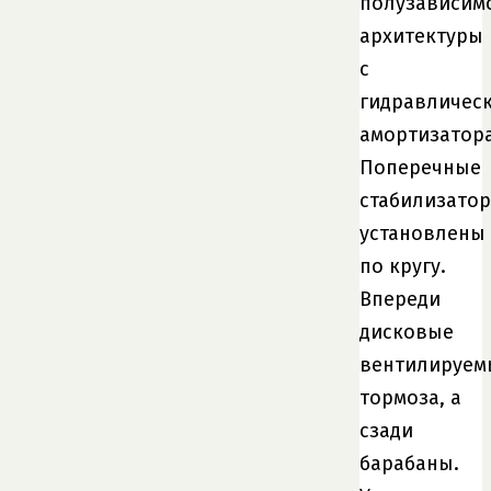
полузависим
архитектуры
с
гидравличес
амортизатор
Поперечные
стабилизато
установлены
по кругу.
Впереди
дисковые
вентилируем
тормоза, а
сзади
барабаны.