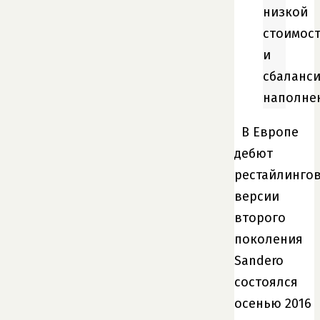
низкой
стоимос
и
сбаланс
наполне
В Европе
дебют
рестайлинго
версии
второго
поколения
Sandero
состоялся
осенью 2016