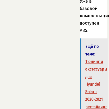
Уже в
базовой
комплектаци
доступен
ABS.
Ещё по
теме:
Тюнинг и
аксессуары
для
Hyundai
Solaris
2020-2021
рестайлинг