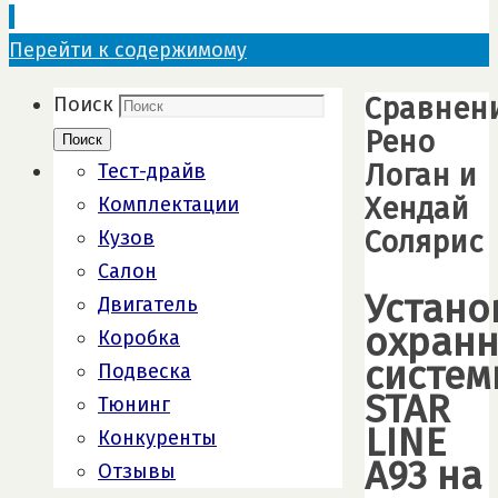
Перейти к содержимому
Сравнен
Поиск
Рено
Поиск
Логан и
Тест-драйв
Хендай
Комплектации
Солярис
Кузов
Салон
Устано
Двигатель
охран
Коробка
систем
Подвеска
STAR
Тюнинг
LINE
Конкуренты
А93 на
Отзывы