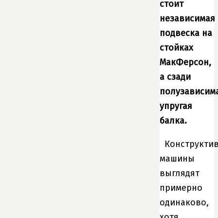
стоит
независимая
подвеска на
стойках
МакФерсон,
а сзади
полузависим
упругая
балка.
Конструкти
машины
выглядят
примерно
одинаково,
хотя