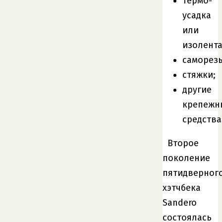
термо-
усадка
или
изолента
саморез
стяжки;
другие
крепежн
средства
Второе
поколение
пятидверног
хэтчбека
Sandero
состоялась