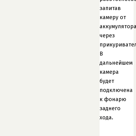
запитав
камеру от
аккумулятор
через
прикуривател
В
дальнейшем
камера
будет
подключена
к фонарю
заднего
хода.