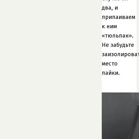
два, и
припаиваем
к ним
«тюльпан».
Не забудьте
заизолирова
место
пайки.