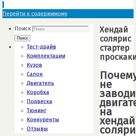
Перейти к содержимому
Хендай
Поиск
солярис
Поиск
стартер
Тест-драйв
проскак
Комплектации
Кузов
Почем
Салон
не
Двигатель
заводи
Коробка
двигат
Подвеска
на
Тюнинг
хендай
Конкуренты
соляри
Отзывы