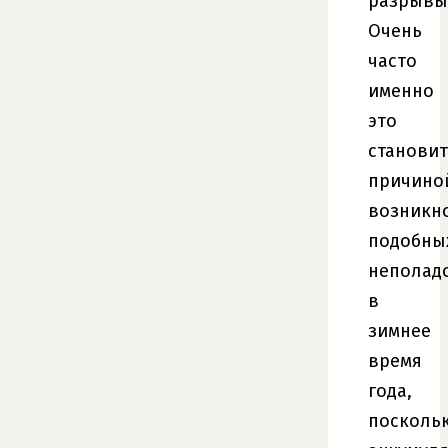
разрывы
Очень
часто
именно
это
становит
причино
возникн
подобны
неполад
в
зимнее
время
года,
посколь