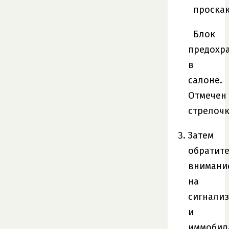
Блок
предохр
в
салоне.
Отмечен
стрелочк
Затем
обратит
внимани
на
сигнали
и
иммобил