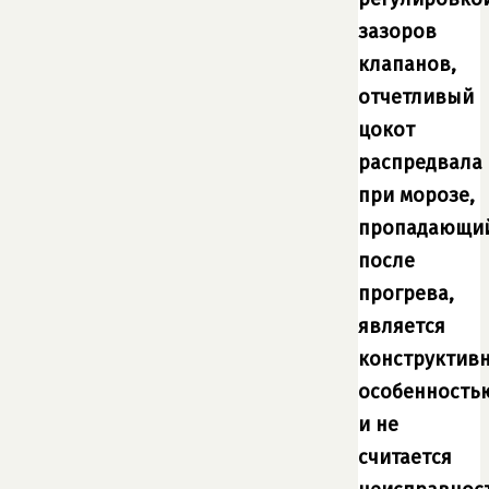
зазоров
клапанов,
отчетливый
цокот
распредвала
при морозе,
пропадающи
после
прогрева,
является
конструктив
особенность
и не
считается