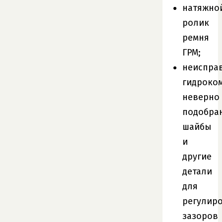
натяжно
ролик
ремня
ГРМ;
неиспра
гидроко
неверно
подобра
шайбы
и
другие
детали
для
регулир
зазоров