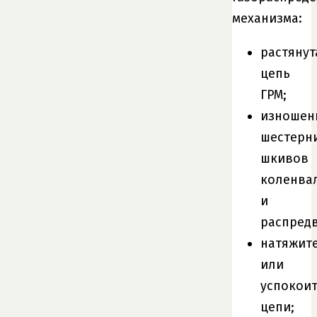
механизма:
растянут
цепь
ГРМ;
изношен
шестерн
шкивов
коленва
и
распред
натяжит
или
успокои
цепи;