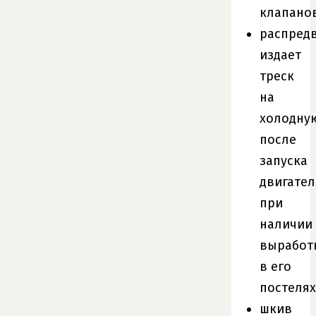
клапанов
распред
издает
треск
на
холодну
после
запуска
двигател
при
наличии
выработ
в его
постелях
шкив