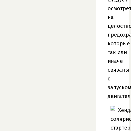
осмотре
на
целостн
предохр
которые
так или
иначе
связаны
с
запуско
двигател