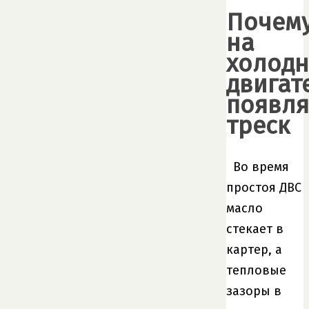
Почем
на
холод
двигат
появля
треск
Во время
простоя ДВС
масло
стекает в
картер, а
тепловые
зазоры в