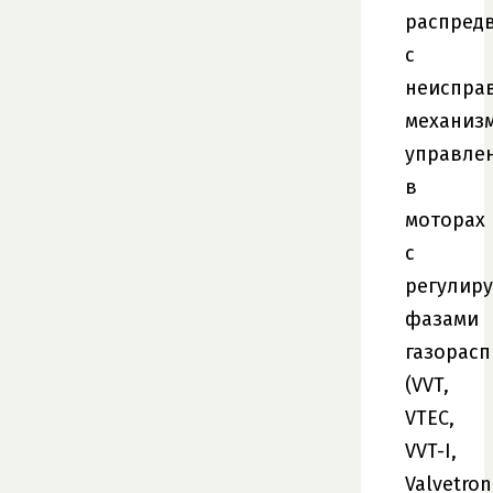
распред
с
неиспра
механиз
управле
в
моторах
с
регулир
фазами
газорас
(VVT,
VTEC,
VVT-I,
Valvetron