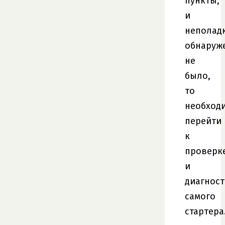
пункты,
и
неполад
обнаруж
не
было,
то
необход
перейти
к
проверк
и
диагност
самого
стартера