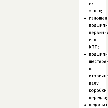
их
окнах;
изношен
подшипн
первичн
вала
КПП;
подшипн
шестере
на
вторичн
валу
коробки
передач;
недоста