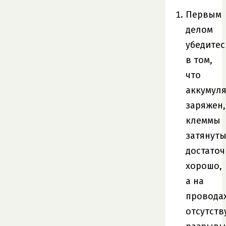
Первым
делом
убедитес
в том,
что
аккумул
заряжен
,
клеммы
затянут
достаточ
хорошо,
а на
провода
отсутств