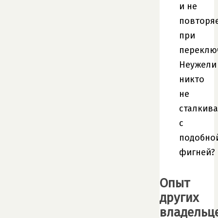
и не
повторя
при
переклю
Неужели
никто
не
сталкива
с
подобно
фигней?
Опыт
других
владельц