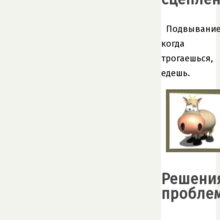
Подвывани
когда
трогаешься,
едешь.
Решени
пробле