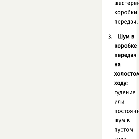
шестере
коробки
передач.
Шум в
коробке
передач
на
холосто
ходу
:
гудение
или
постоян
шум в
пустом
ходу