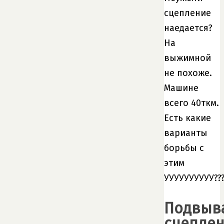
сцепление
наедается?
На
выжимной
не похоже.
Машине
всего 40ткм.
Есть какие
варианты
борьбы с
этим
УУУУУУУУУУ??
Подвыв
сцепле