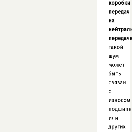
коробки
передач
на
нейтрал
передач
такой
шум
может
быть
связан
с
износом
подшипн
или
других