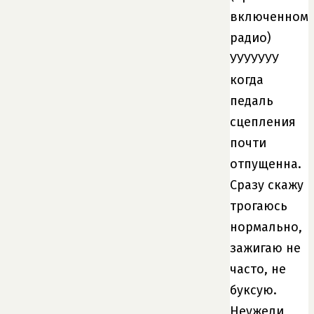
включенном
радио)
УУУУУУУ
когда
педаль
сцепления
почти
отпущенна.
Сразу скажу
трогаюсь
нормально,
зажигаю не
часто, не
буксую.
Неужели