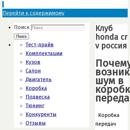
Перейти к содержимому
Клуб
Поиск
honda cr
Поиск
v россия
Тест-драйв
Комплектации
Почем
Кузов
возник
Салон
шум в
Двигатель
коробк
Коробка
переда
Подвеска
Тюнинг
Конкуренты
Коробка
Отзывы
передач