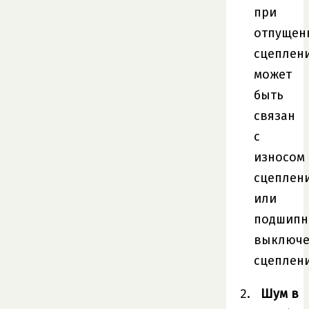
при
отпущен
сцеплен
может
быть
связан
с
износом
сцеплен
или
подшипн
выключе
сцеплени
Шум в