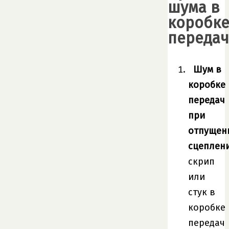
шума в
коробк
передач
Шум в
коробке
передач
при
отпущен
сцеплен
скрип
или
стук в
коробке
передач