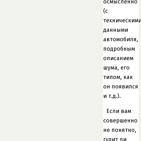
осмысленно
(с
техническим
данными
автомобиля,
подробным
описанием
шума, его
типом, как
он появился
и т.д.).
Если вам
совершенно
не понятно,
гудит ли