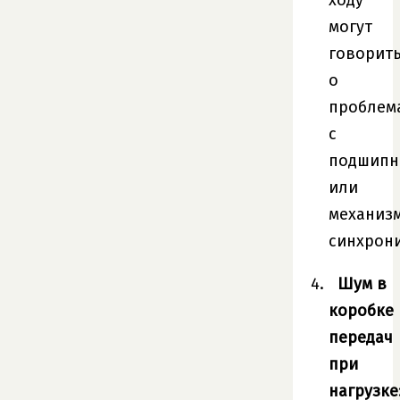
могут
говорит
о
проблем
с
подшипн
или
механиз
синхрон
Шум в
коробке
передач
при
нагрузке