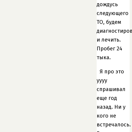
дождусь
следующего
ТО, будем
диагностиро
и лечить.
Пробег 24
тыка.
Я про это
уууу
спрашивал
еще год
назад. Ни у
кого не
встречалось.