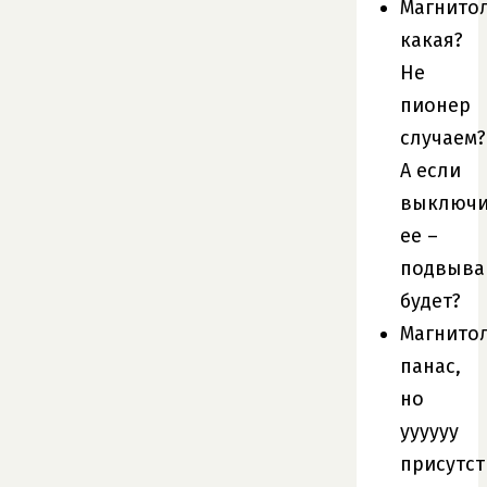
Магнито
какая?
Не
пионер
случаем?
А если
выключи
ее –
подвыва
будет?
Магнито
панас,
но
уууууу
присутст