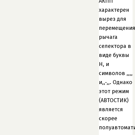
АКПП
характерен
вырез для
перемещени
рычага
селектора в
виде буквы
Н, и
символов ,,,,
и,,-,,. Однако
этот режим
(АВТОСТИК)
является
скорее
полуавтомат