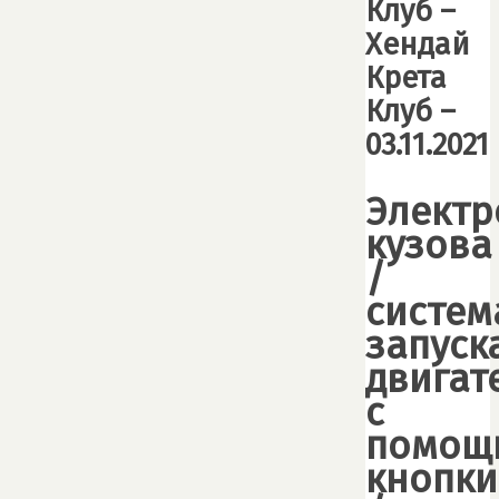
Клуб –
Хендай
Крета
Клуб –
03.11.2021
Электр
кузова
/
систем
запуск
двигат
с
помощ
кнопки