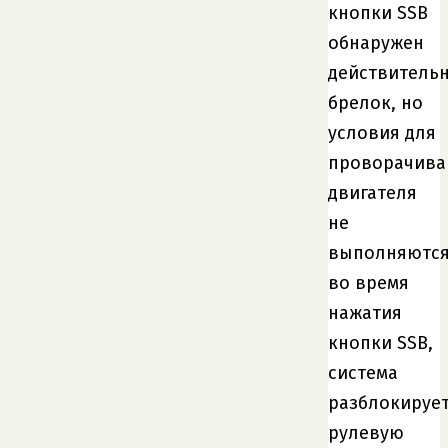
кнопки SSB
обнаружен
действитель
брелок, но
условия для
проворачива
двигателя
не
выполняютс
во время
нажатия
кнопки SSB,
система
разблокируе
рулевую