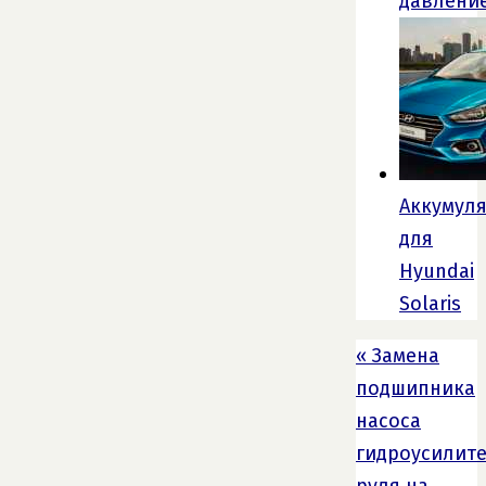
давлени
Аккумул
для
Hyundai
Solaris
«
Замена
подшипника
насоса
гидроусилит
руля на