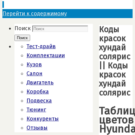
Перейти к содержимому
Коды
Поиск
красок
Поиск
хундай
Тест-драйв
солярис
Комплектации
|| Коды
Кузов
красок
Салон
хундай
Двигатель
солярис
Коробка
Подвеска
Табли
Тюнинг
цветов
Конкуренты
Hyunda
Отзывы