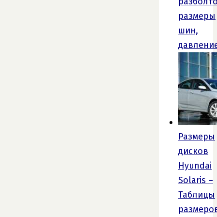
разболто
размеры
шин,
давлени
Размеры
дисков
Hyundai
Solaris –
Таблицы
размеро