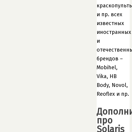
краскопульт
и пр. всех
известных
иностранных
и
отечественн
брендов –
Mobihel,
Vika, HB
Body, Novol,
Reoflex и пр.
Дополн
про
Solaris