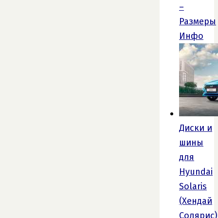
–
Размеры
Инфо
Диски и
шины
для
Hyundai
Solaris
(Хендай
Солярис)