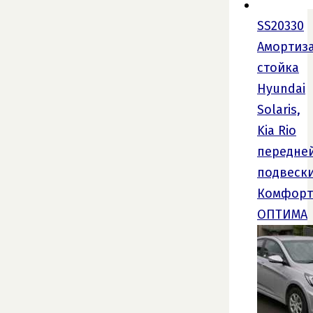
SS20330
Амортиз
стойка
Hyundai
Solaris,
Kia Rio
передне
подвеск
Комфорт
ОПТИМА