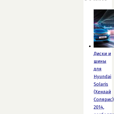
Диски и
шины
для
Hyundai
Solaris
(Хендай
Солярис)
2014,