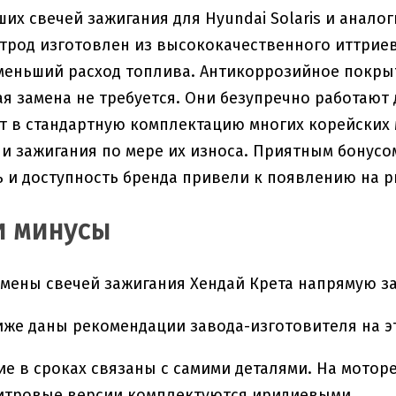
их свечей зажигания для Hyundai Solaris и аналоги
трод изготовлен из высококачественного иттриев
меньший расход топлива. Антикоррозийное покры
ая замена не требуется. Они безупречно работают
т в стандартную комплектацию многих корейских 
чи зажигания по мере их износа. Приятным бонусо
 и доступность бренда привели к появлению на 
и минусы
мены свечей зажигания Хендай Крета напрямую зав
иже даны рекомендации завода-изготовителя на эт
ие в сроках связаны с самими деталями. На моторе
литровые версии комплектуются иридиевыми.