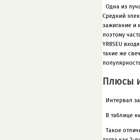
Одна из лучш
Средний элек
зажигание и 
поэтому част
YR8SEU входя
такие же све
популярность
Плюсы 
Интервал за
В таблице н
Такое отлич
тогда как 2-