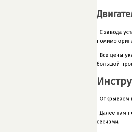
Двигате
С завода ус
помимо ориги
Все цены ук
большой про
Инстру
Открываем к
Далее нам п
свечами.