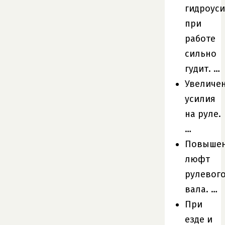
гидроус
при
работе
сильно
гудит. …
Увеличе
усилия
на руле.
…
Повыше
люфт
рулевог
вала. …
При
езде и