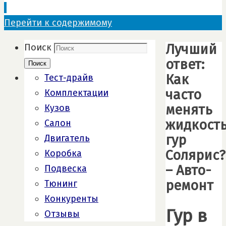
Перейти к содержимому
Лучший
Поиск
ответ:
Поиск
Как
Тест-драйв
часто
Комплектации
менять
Кузов
жидкост
Салон
гур
Двигатель
Солярис?
Коробка
– Авто-
Подвеска
ремонт
Тюнинг
Конкуренты
Гур в
Отзывы