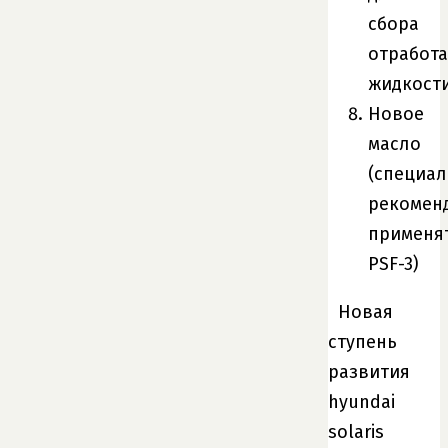
сбора
отработ
жидкост
Новое
масло
(специа
рекомен
применя
PSF-3)
Новая
ступень
развития
hyundai
solaris