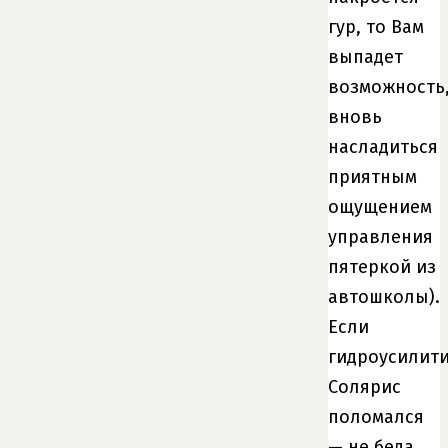
гур, то Вам
выпадет
возможность
вновь
насладиться
приятным
ощущением
управления
пятеркой из
автошколы).
Если
гидроусилит
Солярис
поломался
— не беда,