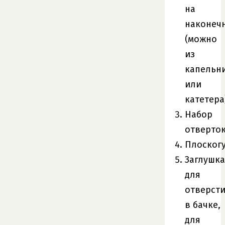
на
наконеч
(можно
из
капельн
или
катетера
Набор
отверто
Плоског
Заглушка
для
отверст
в бачке,
для