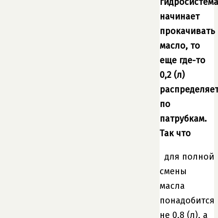
гидросистем
начинает
прокачивать
масло, то
еще где-то
0,2 (л)
распределяе
по
патрубкам.
Так что
для полной
смены
масла
понадобится
не 0,8 (л), а