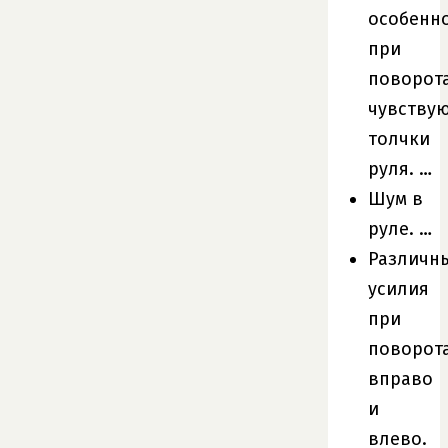
особенн
при
поворот
чувству
толчки
руля. …
Шум в
руле. …
Различн
усилия
при
поворот
вправо
и
влево.