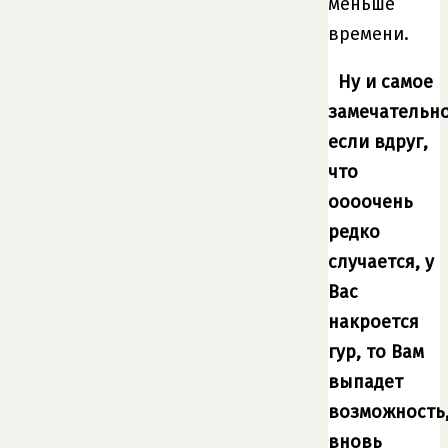
меньше
времени.
Ну и самое
замечательно
если вдруг,
что
оооочень
редко
случается, у
Вас
накроется
гур, то Вам
выпадет
возможность
вновь