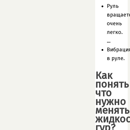
Руль
вращает
очень
легко.
…
Вибраци
в руле.
Как
понять
что
нужно
менять
жидкос
гур?