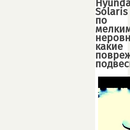
Hyunda
Solaris
по
мелки
неровн
какие
повре
подвес