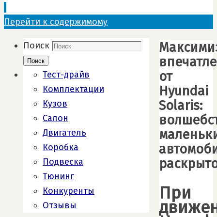
Перейти к содержимому
Максими
Поиск
впечатл
Поиск
от
Тест-драйв
Hyundai
Комплектации
Solaris:
Кузов
волшебс
Салон
маленьк
Двигатель
автомоб
Коробка
раскрыто
Подвеска
Тюнинг
При
Конкуренты
движе
Отзывы