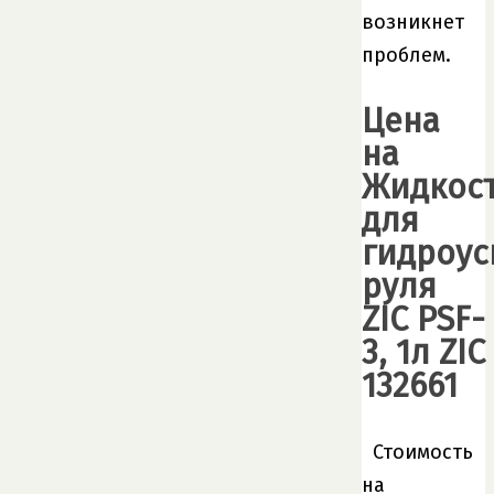
возникнет
проблем.
Цена
на
Жидкос
для
гидроус
руля
ZIC PSF-
3, 1л ZIC
132661
Стоимость
на