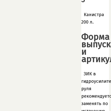
Канистра
200 л.
Форма
выпуск
и
артику
ЗИК в
гидроусилит
руля
рекомендует
заменять по
истечению