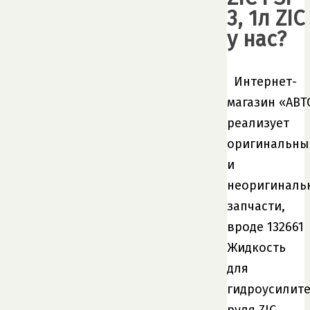
3, 1л ZIC
у нас?
Интернет-
магазин «АВ
реализует
оригинальны
и
неоригиналь
запчасти,
вроде 132661
Жидкость
для
гидроусилит
руля ZIC