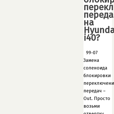
перек
переда
на
Hyunda
i40?
99-07
Замена
соленоида
блокировки
переключени
передач –
Out. Просто
возьми
отвертку.