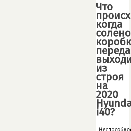
Что
происх
когда
солено
короб
переда
выход
из
строя
на
2020
Hyunda
i40?
Неспособно