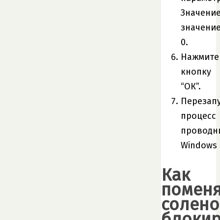
Значени
значени
0.
Нажмите
кнопку
“ОК”.
Перезап
процесс
проводн
Windows
Как
поменя
солено
блоки