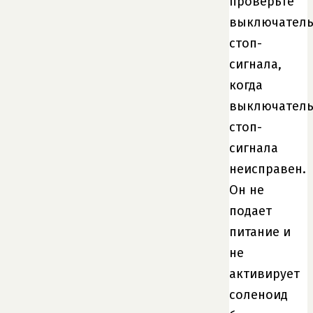
проверьте
выключател
стоп-
сигнала,
когда
выключател
стоп-
сигнала
неисправен.
Он не
подает
питание и
не
активирует
соленоид