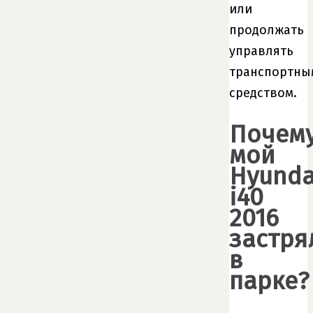
или
продолжать
управлять
транспортны
средством.
Почем
мой
Hyunda
i40
2016
застря
в
парке?