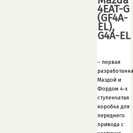
Mazda
4EAT-G
(GF4A-
EL),
G4A-EL
– первая
разработанн
Маздой и
Фордом 4-х
ступенчатая
коробка для
переднего
привода с