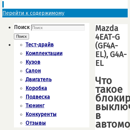
Перейти к содержимому
Mazda
Поиск
4EAT-G
Поиск
(GF4A-
Тест-драйв
EL), G4A-
Комплектации
EL
Кузов
Салон
Что
Двигатель
такое
Коробка
блоки
Подвеска
выклю
Тюнинг
в
Конкуренты
автом
Отзывы