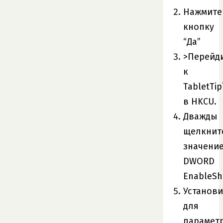
Нажмите
кнопку
“Да”
>Перейд
к
TabletTip
в HKCU.
Дважды
щелкнит
значени
DWORD
EnableShi
Установи
для
парамет