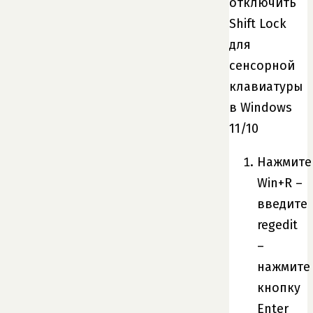
отключить
Shift Lock
для
сенсорной
клавиатуры
в Windows
11/10
Нажмите
Win+R –
введите
regedit
–
нажмите
кнопку
Enter