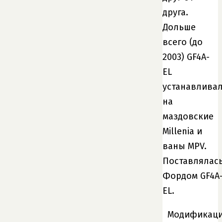
друга.
Дольше
всего (до
2003) GF4A-
EL
устанавлива
на
маздовские
Millenia и
ваны MPV.
Поставлялас
Фордом GF4A
EL.
Модификац