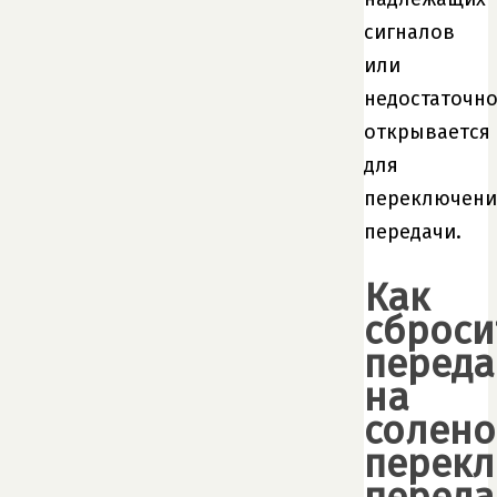
сигналов
или
недостаточн
открывается
для
переключени
передачи.
Как
сброси
переда
на
солено
перек
переда