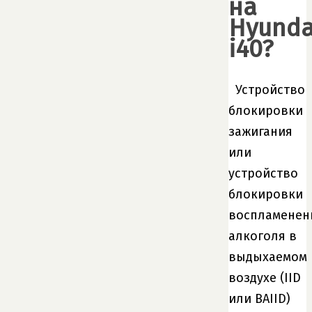
на
Hyunda
i40?
Устройство
блокировки
зажигания
или
устройство
блокировки
воспламенен
алкоголя в
выдыхаемом
воздухе (IID
или BAIID)