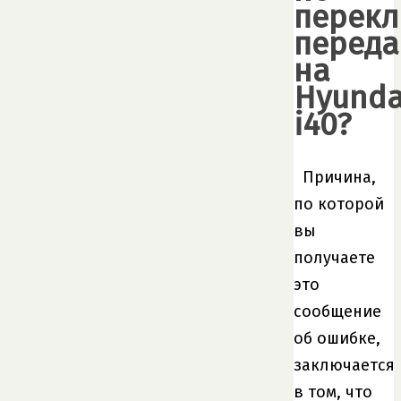
перек
переда
на
Hyunda
i40?
Причина,
по которой
вы
получаете
это
сообщение
об ошибке,
заключается
в том, что