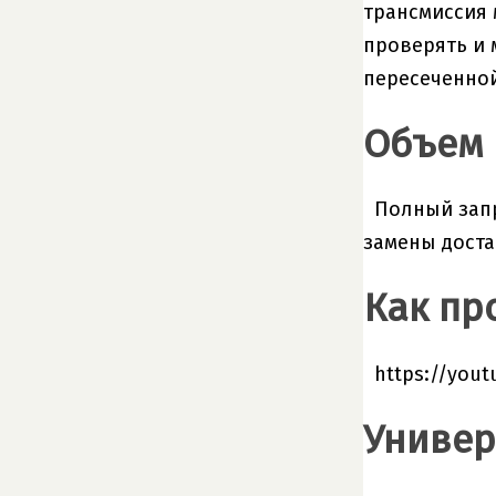
трансмиссия 
проверять и 
пересеченной
Объем 
Полный запр
замены доста
Как пр
https://you
Универ