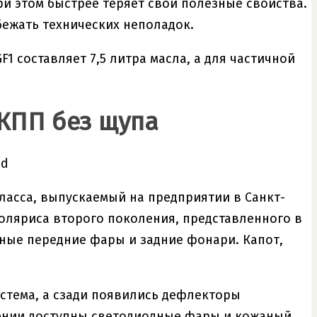
ри этом быстрее теряет свои полезные свойства.
бежать технических неполадок.
1 составляет 7,5 литра масла, а для частичной
АКПП без щупа
ed
ласса, выпускаемый на предприятии в Санкт-
Соляриса второго поколения, представленного в
иные передние фары и задние фонари. Капот,
стема, а сзади появились дефлекторы
щении доступны светодиодные фары и кожаный