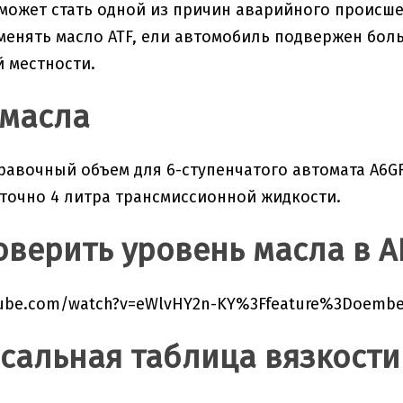
может стать одной из причин аварийного происше
менять масло ATF, ели автомобиль подвержен больш
 местности.
масла
авочный объем для 6-ступенчатого автомата A6GF1
точно 4 литра трансмиссионной жидкости.
оверить уровень масла в 
tube.com/watch?v=eWlvHY2n-KY%3Ffeature%3Doemb
сальная таблица вязкости