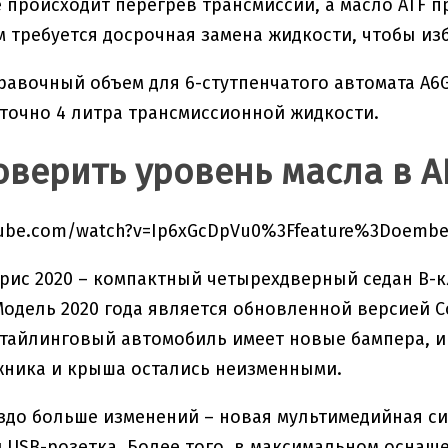
е происходит перегрев трансмиссии, а масло ATF п
им требуется досрочная замена жидкости, чтобы из
авочный объем для 6-стутпенчатого автомата A6GF
точно 4 литра трансмиссионной жидкости.
оверить уровень масла в 
tube.com/watch?v=Ip6xGcDpVu0%3Ffeature%3Doemb
рис 2020 – компактный четырехдверный седан В-к
Модель 2020 года является обновленной версией 
естайлинговый автомобиль имеет новые бампера, 
жника и крыша остались неизменными.
здо больше изменений – новая мультимедийная си
 USB-розетка. Более того, в максимальном осна