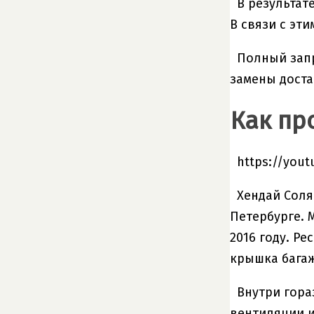
В результат
В связи с эт
Полный запр
замены доста
Как пр
https://you
Хендай Соля
Петербурге. 
2016 году. Р
крышка бага
Внутри гора
вентиляции и