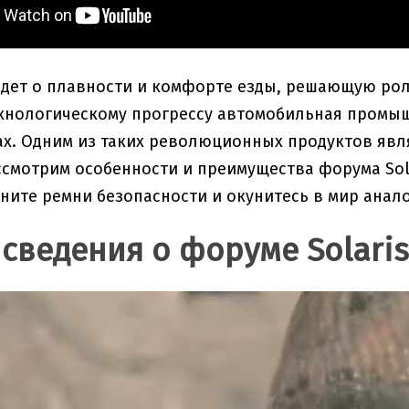
идет о плавности и комфорте езды, решающую рол
хнологическому прогрессу автомобильная промы
х. Одним из таких революционных продуктов являе
ссмотрим особенности и преимущества форума Sola
гните ремни безопасности и окунитесь в мир анал
сведения о форуме Solaris