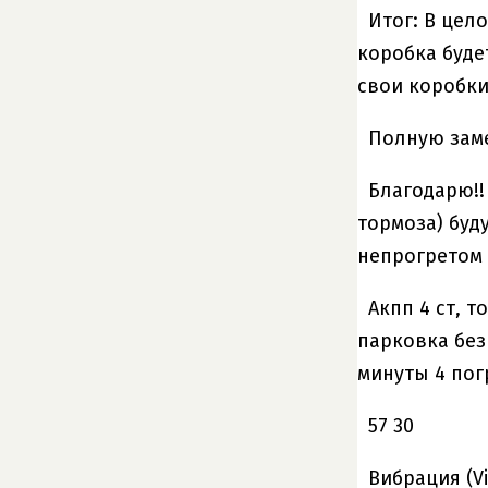
Итог: В цел
коробка буде
свои коробки
Полную заме
Благодарю!!
тормоза) буд
непрогретом 
Акпп 4 ст, 
парковка без
минуты 4 пог
57 30
Вибрация (V