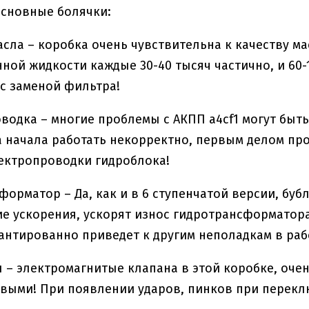
основные болячки:
асла – коробка очень чувствительна к качеству м
ной жидкости каждые 30-40 тысяч частично, и 60
с заменой фильтра!
водка – многие проблемы с АКПП a4cf1 могут быть
 начала работать некорректно, первым делом пр
ектропроводки гидроблока!
форматор – Да, как и в 6 ступенчатой версии, буб
ие ускорения, ускорят износ гидротрансформатор
антированно приведет к другим неполадкам в раб
 – электромагнитые клапана в этой коробке, оче
выми! При появлении ударов, пинков при перекл