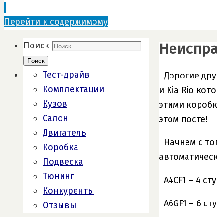
Перейти к содержимому
Неиспра
Поиск
Поиск
Тест-драйв
Дорогие дру
Комплектации
и Kia Rio ко
Кузов
этими коробк
Салон
этом посте!
Двигатель
Начнем с то
Коробка
автоматическ
Подвеска
Тюнинг
A4CF1 – 4 с
Конкуренты
A6GF1 – 6 с
Отзывы