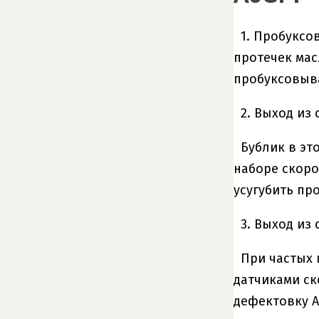
1. Пробуксо
протечек мас
пробуксовыв
2. Выход из
Бублик в эт
наборе скорос
усугубить пр
3. Выход из
При частых 
датчиками ск
дефектовку 