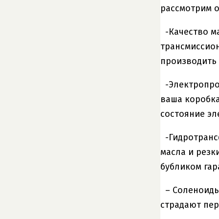
рассмотрим 
-Качество м
трансмиссион
производить 
-Электропро
ваша коробка
состояние эл
-Гидротранс
масла и резк
бубликом гар
– Соленоиды
страдают пер