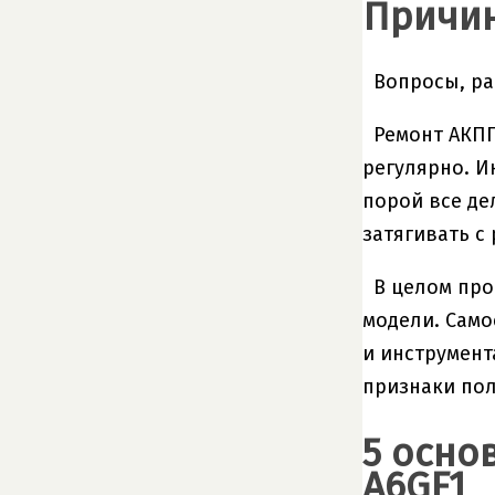
Причин
Вопросы, ра
Ремонт АКПП
регулярно. И
порой все де
затягивать с
В целом про
модели. Само
и инструмент
признаки пол
5 осно
A6GF1