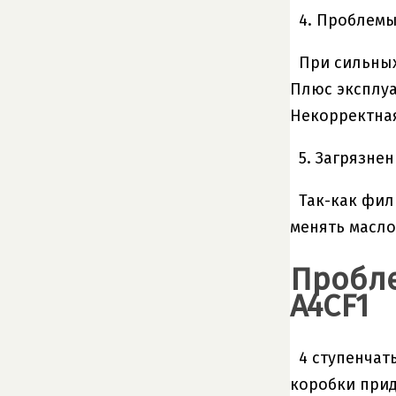
4. Проблемы
При сильных
Плюс эксплуа
Некорректная
5. Загрязне
Так-как фил
менять масло
Пробле
A4CF1
4 ступенчат
коробки прид