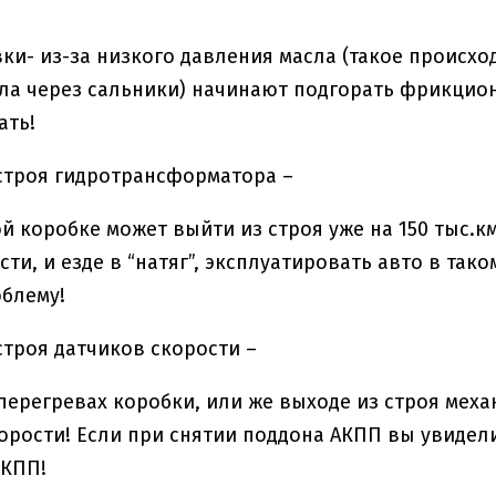
вки- из-за низкого давления масла (такое происхо
ла через сальники) начинают подгорать фрикцион
ать!
 строя гидротрансформатора –
ой коробке может выйти из строя уже на 150 тыс.
ти, и езде в “натяг”, эксплуатировать авто в так
облему!
 строя датчиков скорости –
перегревах коробки, или же выходе из строя мех
орости! Если при снятии поддона АКПП вы увидел
АКПП!