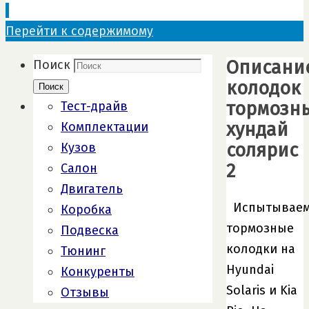
Перейти к содержимому
Описани
Поиск
колодок
Поиск
тормозн
Тест-драйв
хундай
Комплектации
солярис
Кузов
2
Салон
Двигатель
Испытывае
Коробка
тормозные
Подвеска
колодки на
Тюнинг
Hyundai
Конкуренты
Solaris и Kia
Отзывы