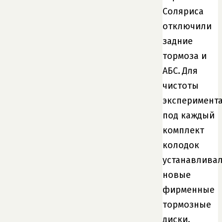
Соляриса
отключили
задние
тормоза и
АБС. Для
чистоты
эксперимент
под каждый
комплект
колодок
устанавлива
новые
фирменные
тормозные
диски.