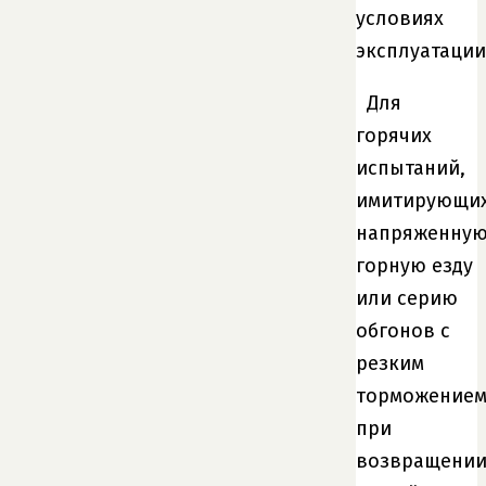
условиях
эксплуатации
Для
горячих
испытаний,
имитирующи
напряженну
горную езду
или серию
обгонов с
резким
торможение
при
возвращени