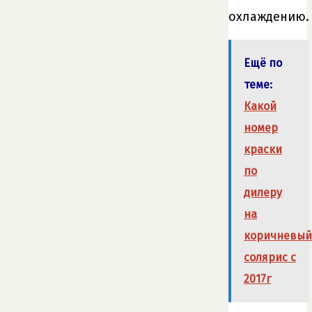
охлаждению.
Ещё по
теме:
Какой
номер
краски
по
дилеру
на
коричневый
солярис с
2017г