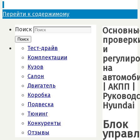
Перейти к содержимому
Основны
Поиск
проверк
Поиск
и
Тест-драйв
регулир
Комплектации
на
Кузов
автомоб
Салон
| АКПП |
Двигатель
Руководс
Коробка
Hyundai
Подвеска
Тюнинг
Блок
Конкуренты
управл
Отзывы