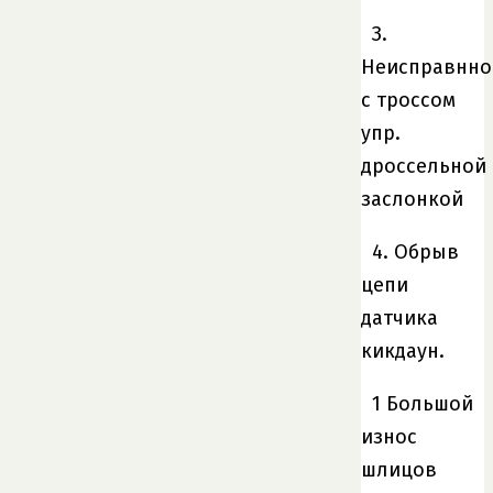
З.
Неисправнно
с троссом
упр.
дроссельной
заслонкой
4. Обрыв
цепи
датчика
кикдаун.
1 Большой
износ
шлицов