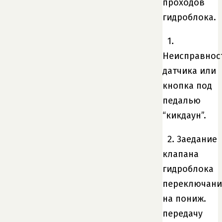
проходов
гидроблока.
1.
Неисправнос
датчика или
кнопка под
педалью
“кикдаун”.
2. 3аедание
клапана
гидроблока
переключани
на пониж.
передачу