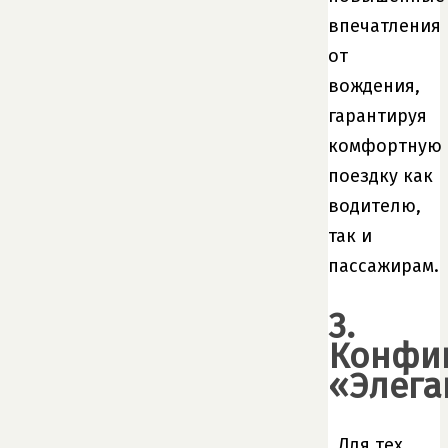
впечатления
от
вождения,
гарантируя
комфортную
поездку как
водителю,
так и
пассажирам.
3.
Конфи
«Элега
Для тех,