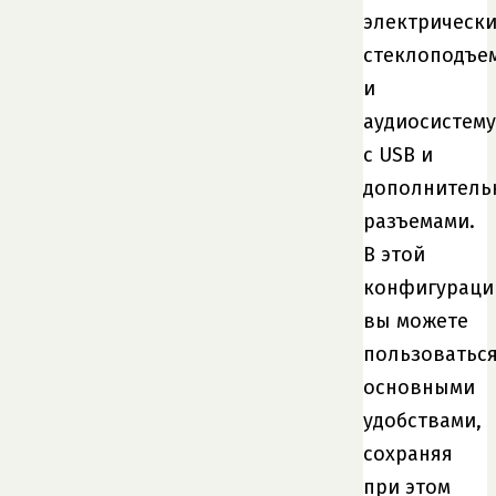
электрическ
стеклоподъе
и
аудиосистему
с USB и
дополнител
разъемами.
В этой
конфигураци
вы можете
пользоватьс
основными
удобствами,
сохраняя
при этом