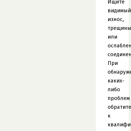
Ищите
видимый
износ,
трещин
или
ослабле
соединен
При
обнаруж
каких-
либо
проблем
обратите
к
квалифи