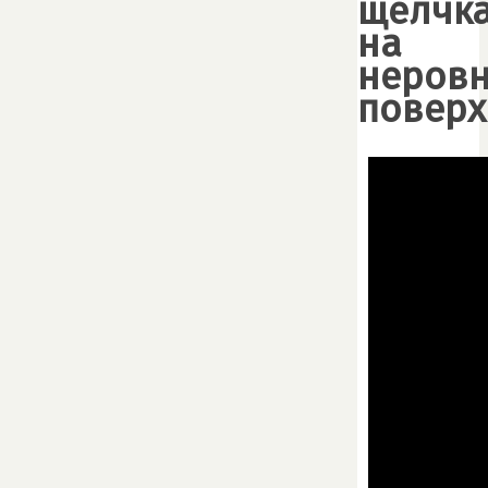
щелчк
на
неров
поверх