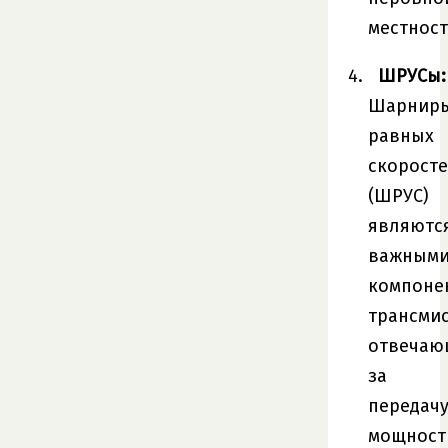
местност
ШРУСы:
Шарнир
равных
скорост
(ШРУС)
являютс
важным
компоне
трансмис
отвечаю
за
передач
мощност