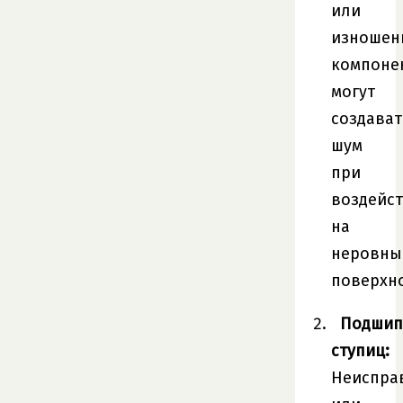
или
изношен
компоне
могут
создават
шум
при
воздейс
на
неровны
поверхно
Подшип
ступиц:
Неиспра