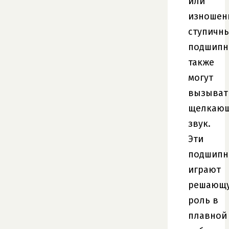
или
изношен
ступичн
подшипн
также
могут
вызыват
щелкаю
звук.
Эти
подшипн
играют
решающ
роль в
плавной