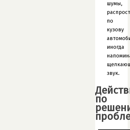
шумы,
распрос
по
кузову
автомоб
иногда
напоми
щелкаю
звук.
Действ
по
решен
пробл