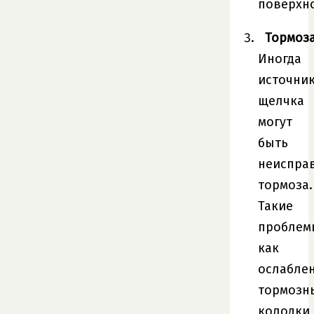
поверхн
Тормоза
Иногда
источни
щелчка
могут
быть
неиспра
тормоза.
Такие
проблем
как
ослабле
тормозн
колодки,