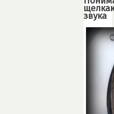
Поним
щелка
звука