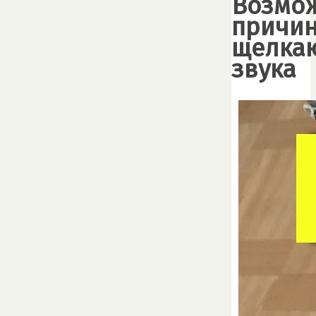
Возмо
причи
щелка
звука