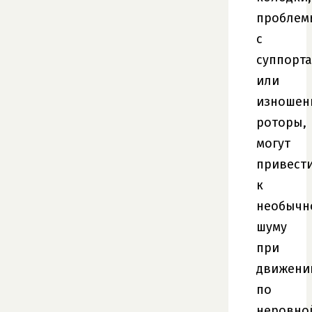
проблем
с
суппорт
или
изношен
роторы,
могут
привест
к
необычн
шуму
при
движени
по
неровно