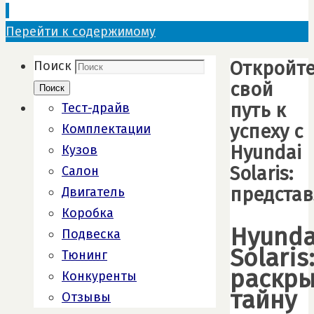
Перейти к содержимому
Откройт
Поиск
свой
Поиск
путь к
Тест-драйв
успеху с
Комплектации
Hyundai
Кузов
Solaris:
Салон
предста
Двигатель
Коробка
Hyunda
Подвеска
Solaris
Тюнинг
раскр
Конкуренты
тайну
Отзывы