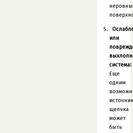
неровны
поверхно
Ослабл
или
поврежд
выхлопн
система:
Еще
одним
возмож
источни
щелчка
может
быть