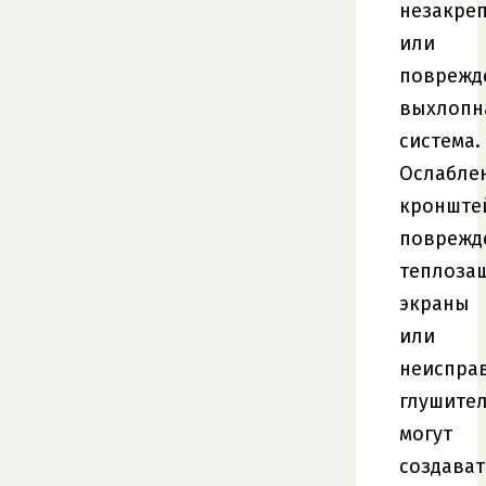
незакре
или
поврежд
выхлопн
система.
Ослабле
кронште
поврежд
теплоза
экраны
или
неиспра
глушите
могут
создават