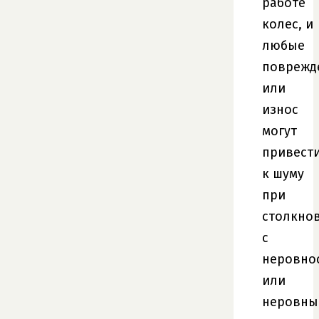
работе
колес, и
любые
поврежд
или
износ
могут
привест
к шуму
при
столкно
с
неровно
или
неровны