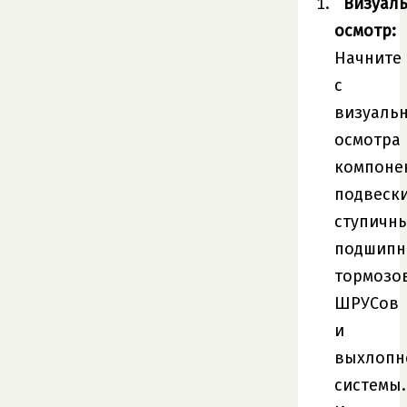
Визуал
осмотр:
Начните
с
визуаль
осмотра
компоне
подвески
ступичн
подшипн
тормозов
ШРУСов
и
выхлопн
системы.