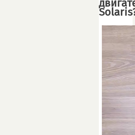
двигат
Solaris