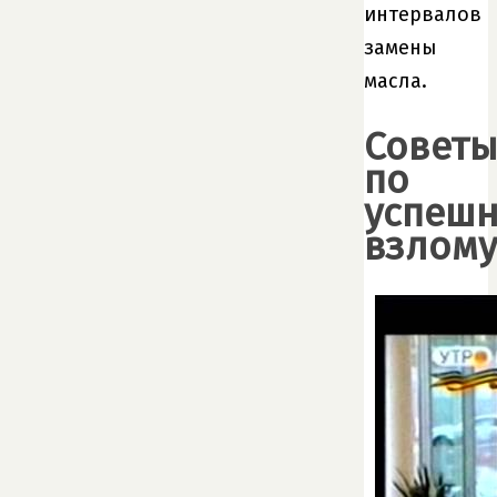
интервалов
замены
масла.
Совет
по
успеш
взлому