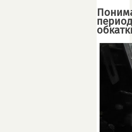
Поним
перио
обкатк