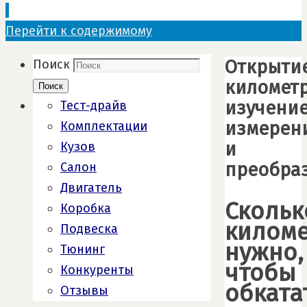
Перейти к содержимому
Открыти
Поиск
километр
Поиск
изучени
Тест-драйв
измерен
Комплектации
и
Кузов
преобра
Салон
Двигатель
Скольк
Коробка
килом
Подвеска
нужно,
Тюнинг
чтобы
Конкуренты
обката
Отзывы