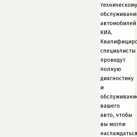
техническом
обслуживан
автомобилей
КИА.
Квалифицир
специалисты
проведут
полную
диагностику
и
обслуживани
вашего
авто, чтобы
вы могли
наслаждатьс