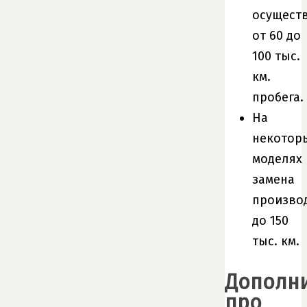
осущест
от 60 до
100 тыс.
км.
пробега.
На
некотор
моделях
замена
произво
до 150
тыс. км.
Дополн
про