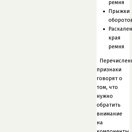
ремня
Прыжки
оборото
Раскале
края
ремня
Перечислен
признаки
говорят о
том, что
нужно
обратить
внимание
на
компоненты