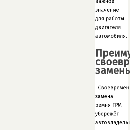
важное
значение
для работы
двигателя
автомобиля.
Преим
своев
замен
Своевремен
замена
ремня ГРМ
убережёт
автовладель