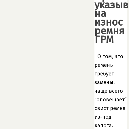
указы
на
износ
ремня
ГРМ
О том, что
ремень
требует
замены,
чаще всего
“оповещает”
свист ремня
из-под
капота.