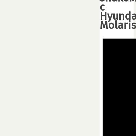
с
Hyunda
Molari