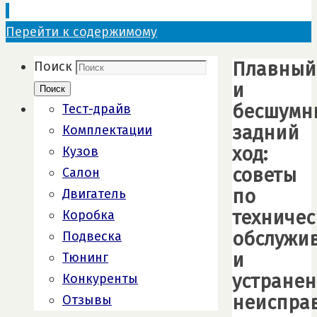
Перейти к содержимому
Плавный
Поиск
и
Поиск
бесшумн
Тест-драйв
задний
Комплектации
ход:
Кузов
советы
Салон
по
Двигатель
техничес
Коробка
обслужи
Подвеска
и
Тюнинг
устране
Конкуренты
неиспра
Отзывы