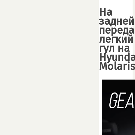
На
задней
переда
легкий
гул на
Hyunda
Molari