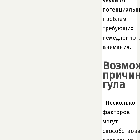
звуки от
потенциальн
проблем,
требующих
немедленног
внимания.
Возмо
причи
гула
Несколько
факторов
могут
способствов