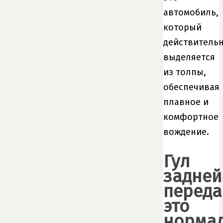
автомобиль,
который
действитель
выделяется
из толпы,
обеспечивая
плавное и
комфортное
вождение.
Гул
задней
переда
это
норма