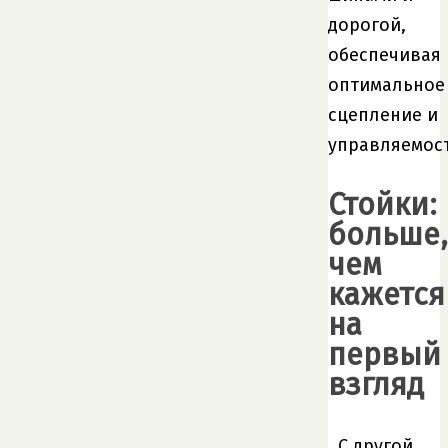
дорогой,
обеспечивая
оптимальное
сцепление и
управляемост
Стойки:
больше,
чем
кажется
на
первый
взгляд
С другой