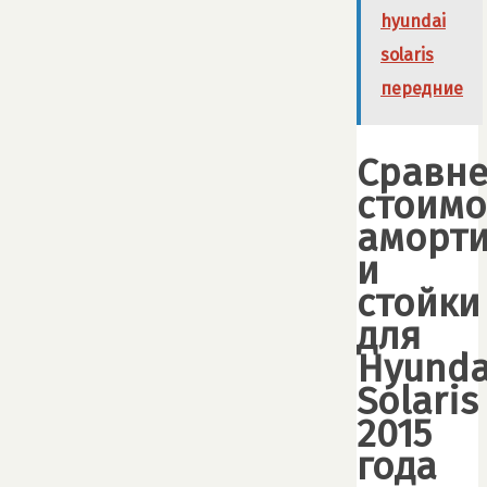
hyundai
solaris
передние
Сравн
стоимо
аморт
и
стойки
для
Hyunda
Solaris
2015
года