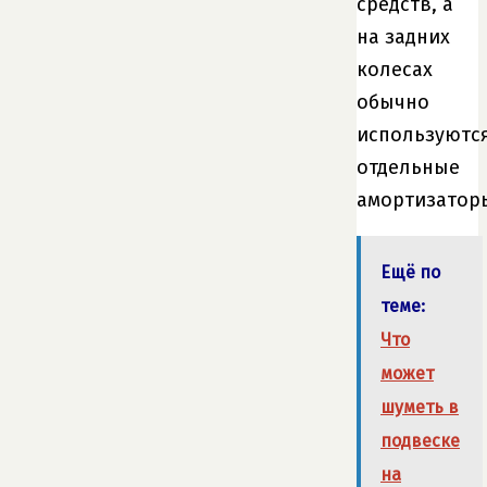
средств, а
на задних
колесах
обычно
используютс
отдельные
амортизатор
Ещё по
теме:
Что
может
шуметь в
подвеске
на